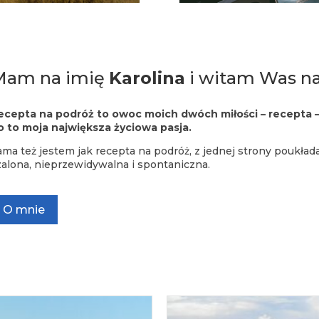
Mam na imię
Karolina
i witam Was n
ecepta na podróż to owoc moich dwóch miłości – recepta –
o to moja największa życiowa pasja.
ama też jestem jak recepta na podróż, z jednej strony poukłada
zalona, nieprzewidywalna i spontaniczna.
O mnie