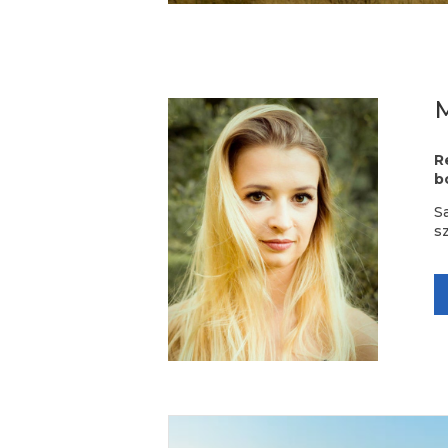
R
b
S
s