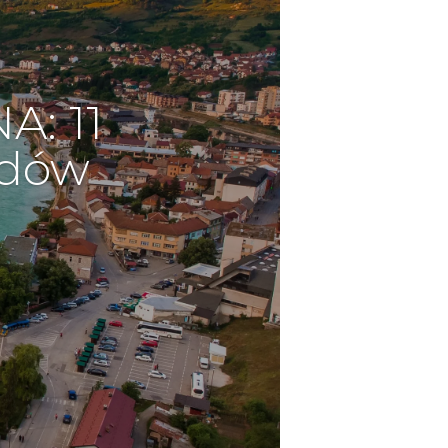
: 11
cudów