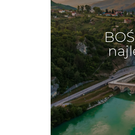
BOŚ
najl