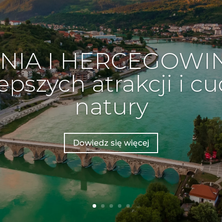
NIA I HERCEGOWINA
epszych atrakcji i 
natury
Dowiedz się więcej