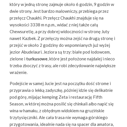
który w jedną stronę zajmuje około 6 godzin, 9 godzin w
dwie strony. Jest bardzo malowniczy, przebiega przez
przełęcz Chaukhi. Przełęcz Chaukhi znajduje się na
wysokości 3338 m n.p.m., widać z niej także całą
Chewsuretię, a przy dobrej widoczności w stronę Juty
nawet Kazbek. Z przełęczy można zejść na drugą stronę i
przejść w około 2 godziny do wspomnianych już wyżej
jezior Abudelauri. Jeziora są trzy: białe pod lodowcem,
zielone i
turkusowe
, które jest położone najdalej i nieco
trzeba zboczyć z trasy, ale robi zdecydowanie największe
wrażenie.
Podejście w samej Jucie jest na początku dość strome i
przyprawia o lekką zadyszkę, później idzie się delikatnie
pod górę, mijając kemping Zeta i restaurację Fifth
Season, w której można posilić się chinkali albo napić się
wina w hamaku, z obłędnym widokiem na gruzińskie
trzytysięczniki. Ale cała trasa nie wymaga górskiego
przygotowania, idealnie nada się na spacer dla amatora,