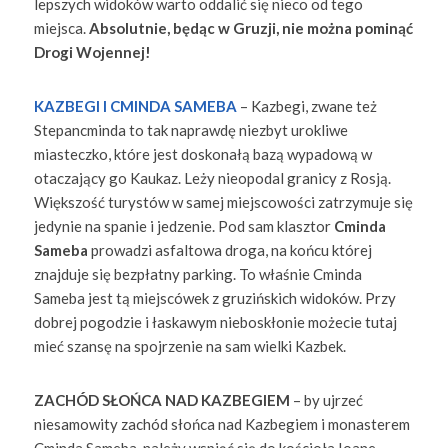
lepszych widoków warto oddalić się nieco od tego
miejsca.
Absolutnie, będąc w Gruzji, nie można pominąć
Drogi Wojennej!
KAZBEGI
I CMINDA SAMEBA
– Kazbegi, zwane też
Stepancminda to tak naprawdę niezbyt urokliwe
miasteczko, które jest doskonałą bazą wypadową w
otaczający go Kaukaz. Leży nieopodal granicy z Rosją.
Większość turystów w samej miejscowości zatrzymuje się
jedynie na spanie i jedzenie. Pod sam klasztor
Cminda
Sameba
prowadzi asfaltowa droga, na końcu której
znajduje się bezpłatny parking. To właśnie Cminda
Sameba jest tą miejscówek z gruzińskich widoków. Przy
dobrej pogodzie i łaskawym nieboskłonie możecie tutaj
mieć szansę na spojrzenie na sam wielki Kazbek.
ZACHÓD SŁOŃCA NAD KAZBEGIEM
– by ujrzeć
niesamowity zachód słońca nad Kazbegiem i monasterem
Cminda Sameba, należy wspiąć się do kościoła Ioane