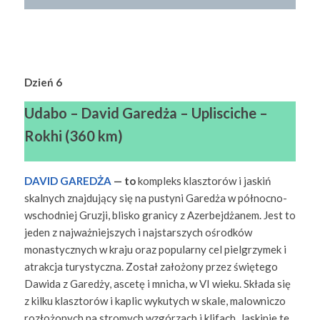
Dzień 6
Udabo – David Garedża – Uplisciche –
Rokhi
(360 km)
DAVID GAREDŻA
— to
kompleks klasztorów i jaskiń
skalnych znajdujący się na pustyni Garedża w północno-
wschodniej Gruzji, blisko granicy z Azerbejdżanem. Jest to
jeden z najważniejszych i najstarszych ośrodków
monastycznych w kraju oraz popularny cel pielgrzymek i
atrakcja turystyczna. Został założony przez świętego
Dawida z Garedży, ascetę i mnicha, w VI wieku. Składa się
z kilku klasztorów i kaplic wykutych w skale, malowniczo
rozłożonych na stromych wzgórzach i klifach. Jaskinie te