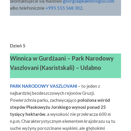
skontaktujecie się mailowo
georgia@kakhetisguli.com
albo telefonicznie
+995 555 568 302
.
Dzień 5
Winnica w Gurdżaani – Park Narodowy
Vaszlovani (Kasristskali) – Udabno
PARK NARODOWY VASZLOVANI
–
to jeden z
najbardziej bezdeszczowych rejonów Gruzji.
Powierzchnia parku, zachwycająco
położona wśród
stepów Płaskowyżu Jorskiego wynosi ponad 25
tysięcy hektarów
, a wysokość nie przekracza 600 m
n.p.m. Charakterystycznym elementem krajobrazu są tu
suche wyżyny porozcinane wąskimi, ale głębokimi