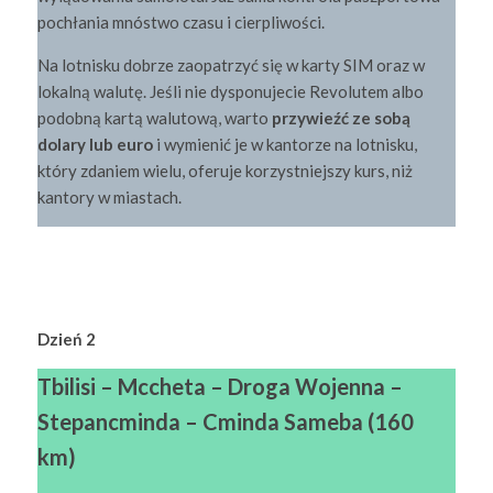
pochłania mnóstwo czasu i cierpliwości.
Na lotnisku dobrze zaopatrzyć się w karty SIM oraz w
lokalną walutę. Jeśli nie dysponujecie Revolutem albo
podobną kartą walutową, warto
przywieźć ze sobą
dolary lub euro
i wymienić je w kantorze na lotnisku,
który zdaniem wielu, oferuje korzystniejszy kurs, niż
kantory w miastach.
Dzień 2
Tbilisi – Mccheta – Droga Wojenna –
Stepancminda – Cminda Sameba (160
km)