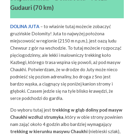
Gudauri (70 km)
DOLINA JUTA
– to właśnie tutaj możecie zobaczyć
gruzińskie Dolomity! Juta to najwyżej położona
miejscowość w regionie (2150 m n.p.m.), jest oazą ludu
Chewsur z gór na wschodzie. To tutaj możecie rozpocząć
pięciogodzinny, ale lekki i malowniczy trekking koło
Kazbegi, którego trasa wspina się powoli, aż pod masyw
Chaukhi. Potwierdzam, że w drodze do Juty może nieco
podnieść się poziom adrenaliny, bo droga z Sno jest
bardzo wąska, a ciągnący się poniżej kanion stromy i
głęboki. Czasem jedzie się na tyle blisko krawędzi, że
serce podchodzi do gardła.
Do wyboru tutaj jest
trekking w głąb doliny pod masyw
Chaukhi wzdłuż strumyka
, który w obie strony powinien
nam zająć około 4 godzin albo bardziej wymagający
trekking w kierunku masywu Chaukhi
(niebieski szlak),