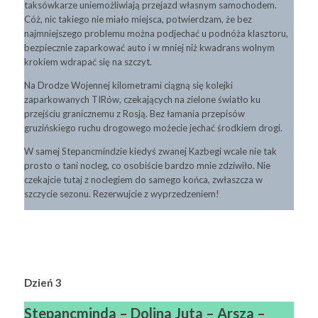
taksówkarze uniemożliwiają przejazd własnym samochodem.
Cóż, nic takiego nie miało miejsca, potwierdzam, że bez
najmniejszego problemu można podjechać u podnóża klasztoru,
bezpiecznie zaparkować auto i w mniej niż kwadrans wolnym
krokiem wdrapać się na szczyt.
Na Drodze Wojennej kilometrami ciągną się kolejki
zaparkowanych TIRów, czekających na zielone światło ku
przejściu granicznemu z Rosją. Bez łamania przepisów
gruzińskiego ruchu drogowego możecie jechać środkiem drogi.
W samej Stepancmindzie kiedyś zwanej Kazbegi wcale nie tak
prosto o tani nocleg, co osobiście bardzo mnie zdziwiło. Nie
czekajcie tutaj z noclegiem do samego końca, zwłaszcza w
szczycie sezonu. Rezerwujcie z wyprzedzeniem!
Dzień 3
Stepancminda
– Dolina Juta – Arsza –