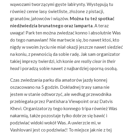
wąwozami tworzącymi gęste labirynty. Występują tu
również cenne lasy świetliste, złożone z pistacji,
granatów, jałowców i wiązów.
Można tu też spotkać
niedźwiedzia brunatnego oraz lamparta
. A teraz
uwaga! Park ten można zwiedzać konno i absolutnie Was
do tego namawiam! Nie martwcie się, bo nawet ktoś, kto
nigdy w swoim życiu nie miał okazji jeszcze nawet siedzieć
na koniu, z pewnością da sobie radę. Jak sam organizator
takiej imprezy twierdzi, ich konie
are really clear in their
head
i poradzą sobie nawet z najbardziej oporną osobą.
Czas zwiedzania parku dla amatorów jazdy konnej
oszacowano na 5 godzin. Dokładnej trasy sama nie
jestem w stanie odtworzyć, ale według przewodnika
przebiegała przez Pantishara Viewpoint oraz Datvis
Khevi. Organizatorzy tego konnego tripa również Was
nakarmią, także pozostaje tylko dobrze się bawić i
podziwiać widoki wokół Was. A uwierzcie mi, w
Vashlovani jest co podziwiać! To miejsce jak nie z tej