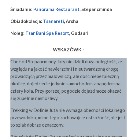
Śniadanie:
Panorama Restaurant
, Stepancminda
Obiadokolacja:
Tsanareti
, Arsha
Noleg:
Tsar Bani Spa Resort
, Gudauri
WSKAZÓWKI:
Choć od Stepancmindy Juty nie dzieli duża odległość, ze
względu na jakość nawierzchni i nieutwardzoną drogę
prowadzącą przez malowniczą, ale dość niebezpieczną
okolicę, dojedziecie jedynie samochodem z napędem na
cztery koła. Przy gorszej pogodzie dojazd może okazać
się zupełnie niemożliwy.
Trekking w Dolinie Juta nie wymaga obecności lokalnego
przewodnika, mimo tego zachowajcie ostrożność, nie jest
to szlak dobrze oznaczony.
Również do Doliny Truso możecie wybrać się na własną