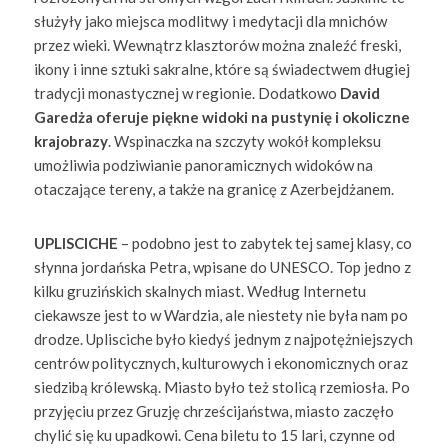
służyły jako miejsca modlitwy i medytacji dla mnichów
przez wieki. Wewnątrz klasztorów można znaleźć freski,
ikony i inne sztuki sakralne, które są świadectwem długiej
tradycji monastycznej w regionie. Dodatkowo
David
Garedża oferuje piękne widoki na pustynię i okoliczne
krajobrazy
. Wspinaczka na szczyty wokół kompleksu
umożliwia podziwianie panoramicznych widoków na
otaczające tereny, a także na granicę z Azerbejdżanem.
UPLISCICHE
– podobno jest to zabytek tej samej klasy, co
słynna jordańska Petra, wpisane do UNESCO. Top jedno z
kilku gruzińskich skalnych miast. Według Internetu
ciekawsze jest to w Wardzia, ale niestety nie była nam po
drodze. Uplisciche było kiedyś jednym z najpotężniejszych
centrów politycznych, kulturowych i ekonomicznych oraz
siedzibą królewską. Miasto było też stolicą rzemiosła. Po
przyjęciu przez Gruzję chrześcijaństwa, miasto zaczęło
chylić się ku upadkowi. Cena biletu to 15 lari, czynne od