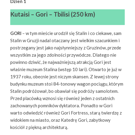
Dzień 1
Kutaisi – Gori – Tbilisi
(250 km)
GORI
– w tym mieście urodził się Stalin i co ciekawe, sam
Stalin w Gruzji nadal otaczany jest wielkim szacunkiem i
postrzegany jest jako najsłynniejszy z Gruzinów, przede
wszystkim za jego zdolności przywódcze. Dlatego nie
powinno dziwić, że najważniejszą atrakcją Gori jest
właśnie muzeum Stalina (wstęp 10 lari). Otwarto je już w
1937 roku, obecnie jest niczym skansen. Z lewej strony
budynku muzeum stoi 84-tonowy wagon pociągu, którym
Stalin podróżował, bo obawiał się podróży samolotem.
Przed placówką wznosi się również jeden z ostatnich
zachowanych pomników dyktatora. Ponadto w Gori
warto odwiedzić również Gori Fortress, starą twierdzę z
widokiem na miasto, oraz Katedrę Gori, zabytkowy
kościół z piękną architekturą.