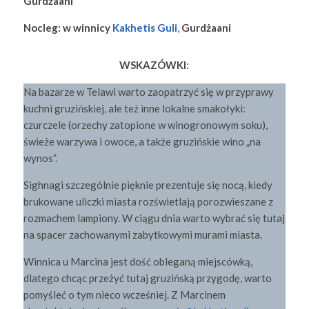
Gurdżaani
Nocleg: w winnicy
Kakhetis Guli
,
Gurdżaani
WSKAZÓWKI
:
Na bazarze w Telawi warto zaopatrzyć się w przyprawy
kuchni gruzińskiej, ale też inne lokalne smakołyki:
czurczele (orzechy zatopione w winogronowym soku),
świeże warzywa i owoce, a także gruzińskie wino „na
wynos”.
Sighnagi szczególnie pięknie prezentuje się nocą, kiedy
brukowane uliczki miasta rozświetlają porozwieszane z
rozmachem lampiony. W ciągu dnia warto wybrać się tutaj
na spacer zachowanymi zabytkowymi murami miasta.
Winnica u Marcina jest dość obleganą miejscówką,
dlatego chcąc przeżyć tutaj gruzińską przygodę, warto
pomyśleć o tym nieco wcześniej. Z Marcinem