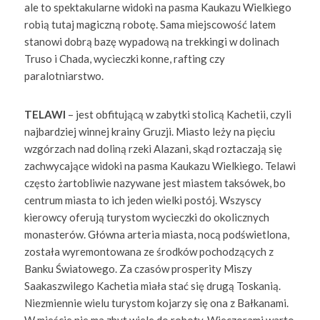
ale to spektakularne widoki na pasma Kaukazu Wielkiego
robią tutaj magiczną robotę. Sama miejscowość latem
stanowi dobrą bazę wypadową na trekkingi w dolinach
Truso i Chada, wycieczki konne, rafting czy
paralotniarstwo.
TELAWI
– jest obfitującą w zabytki stolicą Kachetii, czyli
najbardziej winnej krainy Gruzji. Miasto leży na pięciu
wzgórzach nad doliną rzeki Alazani, skąd roztaczają się
zachwycające widoki na pasma Kaukazu Wielkiego. Telawi
często żartobliwie nazywane jest miastem taksówek, bo
centrum miasta to ich jeden wielki postój. Wszyscy
kierowcy oferują turystom wycieczki do okolicznych
monasterów. Główna arteria miasta, nocą podświetlona,
została wyremontowana ze środków pochodzących z
Banku Światowego. Za czasów prosperity Miszy
Saakaszwilego Kachetia miała stać się drugą Toskanią.
Niezmiennie wielu turystom kojarzy się ona z Bałkanami.
W mieście nie ma zbyt wiele do roboty. Wieczorami warto