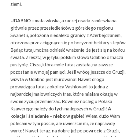
ziemi.
UDABNO –
mała wioska, a raczej osada zamieszkana
głównie przez przesiedleńców z górskiego regionu
Swanetii, położona niedaleko granicy z Azerbejdżanem,
otoczona przez ciągnące się po horyzont hektary stepów.
Będąc tutaj, można odnieść wrażenie, że jest się na końcu
świata. Zresztą w języku polskim słowo Udabno oznacza
pustynię. Cisza, która mnie tutaj zastała, na zawsze
pozostanie w mojej pamięci. Jeśli wrócę jeszcze do Gruzji,
wizyta w Udabno jest murowana! Nawet droga
prowadząca tutaj z okolicy Vashlovani to jedna z
najbardziej malowniczych tras, które miałam okazję w
swoim życiu przemierzać. Również nocleg u Polaka
Ksawerego należy do tych najlepszych w Gruzji!
A
kolacja i śniadanie – niebo w gębie!
Wiem, dużo Wam
polecam w tym poście, ale uwierzcie mi, że naprawdę
warto! Nawet teraz, na dobre już po powrocie z Gruzji,