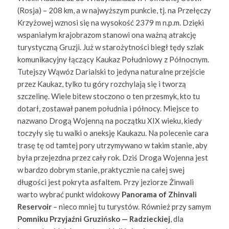
(Rosja) – 208 km, a w najwyższym punkcie, tj. na Przełęczy
Krzyżowej wznosi się na wysokość 2379 m n.p.m. Dzięki
wspaniałym krajobrazom stanowi ona ważną atrakcję
turystyczną Gruzji. Już w starożytności biegł tędy szlak
komunikacyjny łączący Kaukaz Południowy z Północnym.
Tutejszy Wąwóz Darialski to jedyna naturalne przejście
przez Kaukaz, tylko tu góry rozchylają się i tworzą
szczelinę. Wiele bitew stoczono o ten przesmyk, kto tu
dotarł, zostawał panem południa i północy. Miejsce to
nazwano Drogą Wojenną na początku XIX wieku, kiedy
toczyły się tu walki o aneksję Kaukazu. Na polecenie cara
trasę tę od tamtej pory utrzymywano w takim stanie, aby
była przejezdna przez cały rok. Dziś Droga Wojenna jest
w bardzo dobrym stanie, praktycznie na całej swej
długości jest pokryta asfaltem. Przy jeziorze Żinwali
warto wybrać punkt widokowy
Panorama of Zhinvali
Reservoir
– nieco mniej tu turystów. Również przy samym
Pomniku Przyjaźni Gruzińsko — Radzieckiej
, dla