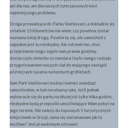
ani dla nas, ani dla naszych tymczasowych koni
najmniejszego problemu.
Droga prowadząca do Parku Vashlovani, a dokładnie jej
ostatnie 15 kilometrów nie wiem, czy powinna zostać
nazwana tutaj drogą. Powtórzę się, ale samochód z
napędem jest tu niezbędny. Ale odcinek ten, choć
przejechanie niego zajęło nam prawie godzinę,
dostarczyło śmiechu co niemiara i było swego rodzaju
przygotowaniem naszych ciał do mającego nastąpić
później wytrząsania na konnych grzbietach.
Sam Park Vashlovani można również zwiedzać
samochodem, w tym na własną rękę. Jeśli jednak
wybieracie się do parku na dłużej niż tylko kilka godzin,
niezbędne będą przepustki umożliwiające Wam pobyt na
jego terenie. Nie należy do topowych 5 turystycznych
miejscówek w Gruzji, sama się zastanawiam jak to
możliwe? Jest prawdziwym sztosem!