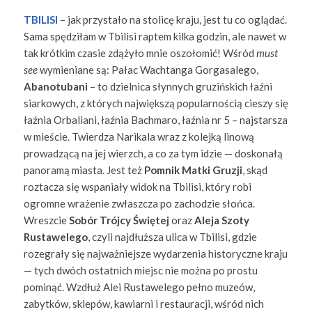
TBILISI
– jak przystało na stolicę kraju, jest tu co oglądać.
Sama spędziłam w Tbilisi raptem kilka godzin, ale nawet w
tak krótkim czasie zdążyło mnie oszołomić! Wśród
must
see
wymieniane są: Pałac Wachtanga Gorgasalego,
Abanotubani
– to dzielnica słynnych gruzińskich łaźni
siarkowych, z których największą popularnością cieszy się
łaźnia Orbaliani, łaźnia Bachmaro, łaźnia nr 5 – najstarsza
w mieście. Twierdza Narikala wraz z kolejką linową
prowadzącą na jej wierzch, a co za tym idzie — doskonałą
panoramą miasta. Jest też
Pomnik Matki Gruzji
, skąd
roztacza się wspaniały widok na Tbilisi, który robi
ogromne wrażenie zwłaszcza po zachodzie słońca.
Wreszcie
Sobór Trójcy Świętej
oraz
Aleja Szoty
Rustawelego
, czyli najdłuższa ulica w Tbilisi, gdzie
rozegrały się najważniejsze wydarzenia historyczne kraju
— tych dwóch ostatnich miejsc nie można po prostu
pominąć. Wzdłuż Alei Rustawelego pełno muzeów,
zabytków, sklepów, kawiarni i restauracji, wśród nich