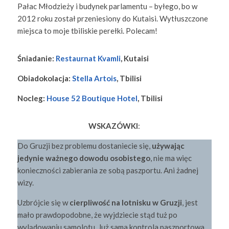
Pałac Młodzieży i budynek parlamentu – byłego, bo w
2012 roku został przeniesiony do Kutaisi. Wytłuszczone
miejsca to moje tbiliskie perełki. Polecam!
Śniadanie:
Restaurnat Kvamli
, Kutaisi
Obiadokolacja:
Stella Artois
, Tbilisi
Nocleg:
House 52 Boutique Hotel
, Tbilisi
WSKAZÓWKI
:
Do Gruzji bez problemu dostaniecie się,
używając
jedynie ważnego dowodu osobistego
, nie ma więc
konieczności zabierania ze sobą paszportu. Ani żadnej
wizy.
Uzbrójcie się w
cierpliwość na lotnisku w Gruzji
, jest
mało prawdopodobne, że wyjdziecie stąd tuż po
wylądowaniu samolotu. Już sama kontrola paszportowa