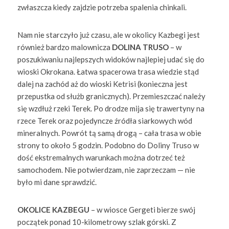
zwłaszcza kiedy zajdzie potrzeba spalenia chinkali.
Nam nie starczyło już czasu, ale w okolicy Kazbegi jest
również bardzo malownicza
DOLINA TRUSO
– w
poszukiwaniu najlepszych widoków najlepiej udać się do
wioski Okrokana. Łatwa spacerowa trasa wiedzie stąd
dalej na zachód aż do wioski Ketrisi (konieczna jest
przepustka od służb granicznych). Przemieszczać należy
się wzdłuż rzeki Terek. Po drodze mija się trawertyny na
rzece Terek oraz pojedyncze źródła siarkowych wód
mineralnych. Powrót tą samą drogą – cała trasa w obie
strony to około 5 godzin. Podobno do Doliny Truso w
dość ekstremalnych warunkach można dotrzeć też
samochodem. Nie potwierdzam, nie zaprzeczam — nie
było mi dane sprawdzić.
OKOLICE KAZBEGU
– w wiosce Gergeti bierze swój
początek ponad 10-kilometrowy szlak górski. Z