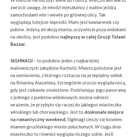
zwrócić uwagę, że młodzi mieszkańcy z nudów jeżdżą
samochodami wte i wewte po głównej ulicy. Tak
wyglądają tutejsze imprezki. Mało jest kawiarenek czy
pubów. Jedyną atrakcją miasta, oczywiście poza widokami
na okolicę, jest podobno
najlepszy w całej Gruzji Telawi
Bazaar
.
SIGHNAGI
– to podobno jeden z najbardziej
malowniczych zakątków Kachetii. Miasto położone jest
na wzniesieniu, z którego roztacza się przepiękny widok
na Równinę Alazańską. Szczególnie uroczo wygląda nocą,
gdy jest ciekawie oświetlone. Podziwiając jego panoramę
z jednego z punktów widokowych, można odnieść
wrażenie, że przybyło się raczej do jakiegoś miasteczka
włoskiego lub chorwackiego. Jest to
doskonałe miejsce
na romantyczny weekend
, Sighnagi cieszy się bowiem
mianem gruzińskiego
miasta zakochanych
. W ciągu dnia
miasteczko to również wygląda niczego sobie. Jeśli