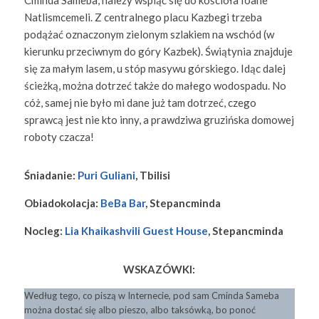
Natlismcemeli. Z centralnego placu Kazbegi trzeba
podążać oznaczonym zielonym szlakiem na wschód (w
kierunku przeciwnym do góry Kazbek). Świątynia znajduje
się za małym lasem, u stóp masywu górskiego. Idąc dalej
ścieżką, można dotrzeć także do małego wodospadu. No
cóż, samej nie było mi dane już tam dotrzeć, czego
sprawcą jest nie kto inny, a prawdziwa gruzińska domowej
roboty czacza!
Śniadanie:
Puri Guliani
, Tbilisi
Obiadokolacja:
BeBa Bar
, Stepancminda
Nocleg:
Lia Khaikashvili Guest House
,
Stepancminda
WSKAZÓWKI:
Według tego, co piszą w Internecie, pod sam Cminda Sameba
można dostać się albo pieszo, albo taksówką, bo ponoć