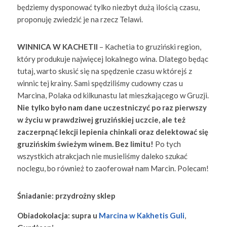
będziemy dysponować tylko niezbyt dużą ilością czasu,
proponuję zwiedzić je na rzecz Telawi.
WINNICA W KACHETII
– Kachetia to gruziński region,
który produkuje najwięcej lokalnego wina. Dlatego będąc
tutaj, warto skusić się na spędzenie czasu w którejś z
winnic tej krainy. Sami spędziliśmy cudowny czas u
Marcina, Polaka od kilkunastu lat mieszkającego w Gruzji.
Nie tylko było nam dane uczestniczyć po raz pierwszy
w życiu w prawdziwej gruzińskiej uczcie, ale też
zaczerpnąć lekcji lepienia chinkali oraz delektować się
gruzińskim świeżym winem. Bez limitu!
Po tych
wszystkich atrakcjach nie musieliśmy daleko szukać
noclegu, bo również to zaoferował nam Marcin. Polecam!
Śniadanie: przydrożny sklep
Obiadokolacja: supra u
Marcina w Kakhetis Guli
,