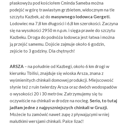
płaskowyżu pod kościołem Cminda Sameba można
podejść w górę trawiastym grzbietem, widocznym na tle
szczytu Kazbek, aż do
masywnego lodowca Gergeti.
Lodowiec ma 7,8 km długości i 6,8 km szerokości. Zaczyna
się na wysokości 2950 m n.p.m. i sięga prawie do szczytu
Kazbeku. Droga do podnóża lodowca jest łatwa i można
ją przejść samemu. Dojście zajmuje około 6 godzin,
zejście to 3 godziny. Dla chętnych!
ARSZA
– na południe od Kazbegi, około 6 km drogi w
kierunku Tbilisi, znajduje się wioska Arsza, znana z
wyśmienitych chinkali domowej produkcji. Miejscowość
słynie też z ruin twierdzy Arsza oraz dwóch wodospadów
o wysokości 20 i 30 metrów. Zatrzymujemy się tu
oczywiście na chinkali w drodze na nocleg.
Serio, to tutaj
jadłam jedne z najpyszniejszych chinkali w Gruzji.
Możecie tu zamówić nawet zupę z pływającymi w niej
malutkimi wersjami chinkali. Palce lizać!