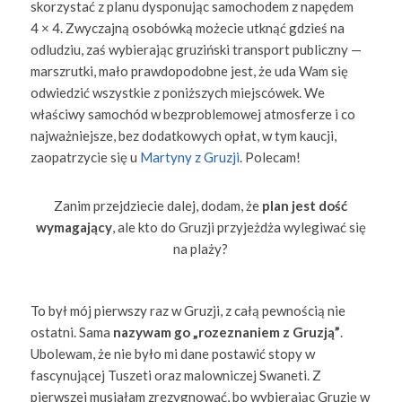
skorzystać z planu dysponując samochodem z napędem
4 × 4. Zwyczajną osobówką możecie utknąć gdzieś na
odludziu, zaś wybierając gruziński transport publiczny —
marszrutki, mało prawdopodobne jest, że uda Wam się
odwiedzić wszystkie z poniższych miejscówek. We
właściwy samochód w bezproblemowej atmosferze i co
najważniejsze, bez dodatkowych opłat, w tym kaucji,
zaopatrzycie się u
Martyny z Gruzji
. Polecam!
Zanim przejdziecie dalej, dodam, że
plan jest dość
wymagający
, ale kto do Gruzji przyjeżdża wylegiwać się
na plaży?
To był mój pierwszy raz w Gruzji, z całą pewnością nie
ostatni. Sama
nazywam go „rozeznaniem z Gruzją”
.
Ubolewam, że nie było mi dane postawić stopy w
fascynującej Tuszeti oraz malowniczej Swaneti. Z
pierwszej musiałam zrezygnować, bo wybierając Gruzję w