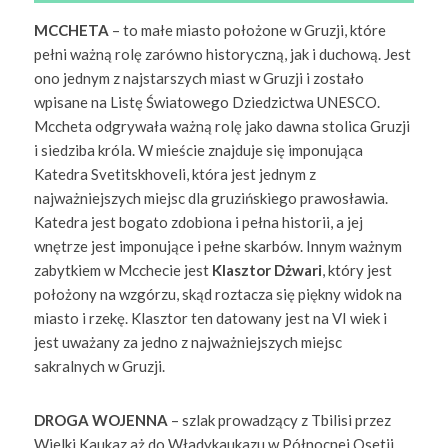
MCCHETA
– to małe miasto położone w Gruzji, które
pełni ważną rolę zarówno historyczną, jak i duchową. Jest
ono jednym z najstarszych miast w Gruzji i zostało
wpisane na Listę Światowego Dziedzictwa UNESCO.
Mccheta odgrywała ważną rolę jako dawna stolica Gruzji
i siedziba króla. W mieście znajduje się imponująca
Katedra Svetitskhoveli, która jest jednym z
najważniejszych miejsc dla gruzińskiego prawosławia.
Katedra jest bogato zdobiona i pełna historii, a jej
wnętrze jest imponujące i pełne skarbów. Innym ważnym
zabytkiem w Mcchecie jest
Klasztor Dżwari
, który jest
położony na wzgórzu, skąd roztacza się piękny widok na
miasto i rzekę. Klasztor ten datowany jest na VI wiek i
jest uważany za jedno z najważniejszych miejsc
sakralnych w Gruzji.
DROGA WOJENNA
– szlak prowadzący z Tbilisi przez
Wielki Kaukaz aż do Władykaukazu w Północnej Osetii