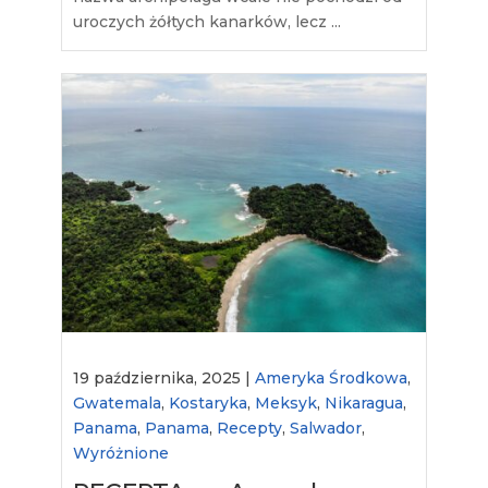
uroczych żółtych kanarków, lecz ...
19 października, 2025 |
Ameryka Środkowa
,
Gwatemala
,
Kostaryka
,
Meksyk
,
Nikaragua
,
Panama
,
Panama
,
Recepty
,
Salwador
,
Wyróżnione