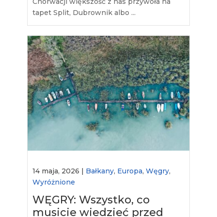
Chorwacji większość z nas przywoła na
tapet Split, Dubrownik albo ...
14 maja, 2026 |
Bałkany
,
Europa
,
Węgry
,
Wyróżnione
WĘGRY: Wszystko, co
musicie wiedzieć przed