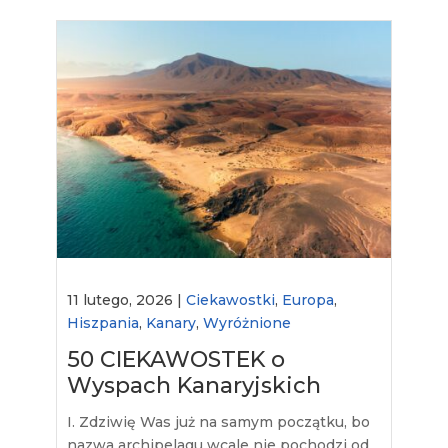
11 lutego, 2026 |
Ciekawostki
,
Europa
,
Hiszpania
,
Kanary
,
Wyróżnione
50 CIEKAWOSTEK o
Wyspach Kanaryjskich
I. Zdziwię Was już na samym początku, bo
nazwa archipelagu wcale nie pochodzi od