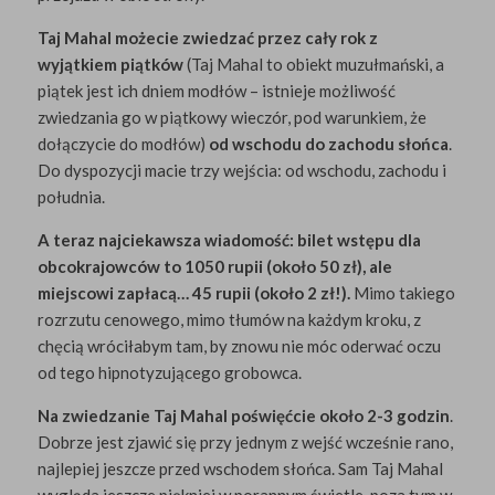
Taj Mahal możecie zwiedzać przez cały rok z
wyjątkiem piątków
(Taj Mahal to obiekt muzułmański, a
piątek jest ich dniem modłów – istnieje możliwość
zwiedzania go w piątkowy wieczór, pod warunkiem, że
dołączycie do modłów)
od wschodu do zachodu słońca
.
Do dyspozycji macie trzy wejścia: od wschodu, zachodu i
południa.
A teraz najciekawsza wiadomość: bilet wstępu dla
obcokrajowców to 1050 rupii (około 50 zł), ale
miejscowi zapłacą… 45 rupii (około 2 zł!).
Mimo takiego
rozrzutu cenowego, mimo tłumów na każdym kroku, z
chęcią wróciłabym tam, by znowu nie móc oderwać oczu
od tego hipnotyzującego grobowca.
Na zwiedzanie Taj Mahal poświęćcie około 2-3 godzin
.
Dobrze jest zjawić się przy jednym z wejść wcześnie rano,
najlepiej jeszcze przed wschodem słońca. Sam Taj Mahal