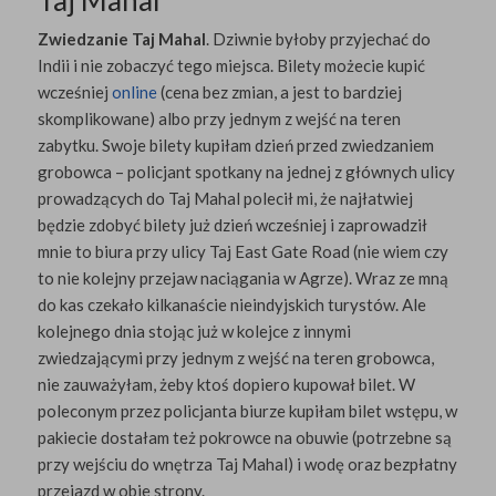
Taj Mahal
Zwiedzanie Taj Mahal
. Dziwnie byłoby przyjechać do
Indii i nie zobaczyć tego miejsca. Bilety możecie kupić
wcześniej
online
(cena bez zmian, a jest to bardziej
skomplikowane) albo przy jednym z wejść na teren
zabytku. Swoje bilety kupiłam dzień przed zwiedzaniem
grobowca – policjant spotkany na jednej z głównych ulicy
prowadzących do Taj Mahal polecił mi, że najłatwiej
będzie zdobyć bilety już dzień wcześniej i zaprowadził
mnie to biura przy ulicy Taj East Gate Road (nie wiem czy
to nie kolejny przejaw naciągania w Agrze). Wraz ze mną
do kas czekało kilkanaście nieindyjskich turystów. Ale
kolejnego dnia stojąc już w kolejce z innymi
zwiedzającymi przy jednym z wejść na teren grobowca,
nie zauważyłam, żeby ktoś dopiero kupował bilet. W
poleconym przez policjanta biurze kupiłam bilet wstępu, w
pakiecie dostałam też pokrowce na obuwie (potrzebne są
przy wejściu do wnętrza Taj Mahal) i wodę oraz bezpłatny
przejazd w obie strony.