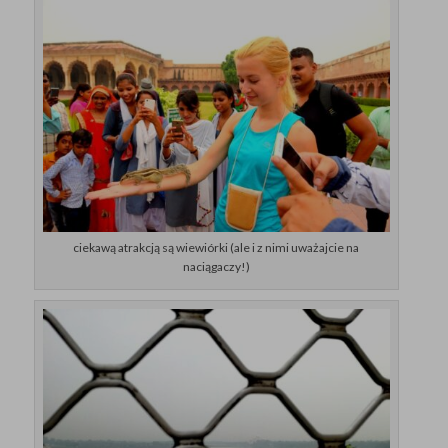
ciekawą atrakcją są wiewiórki (ale i z nimi uważajcie na
naciągaczy!)