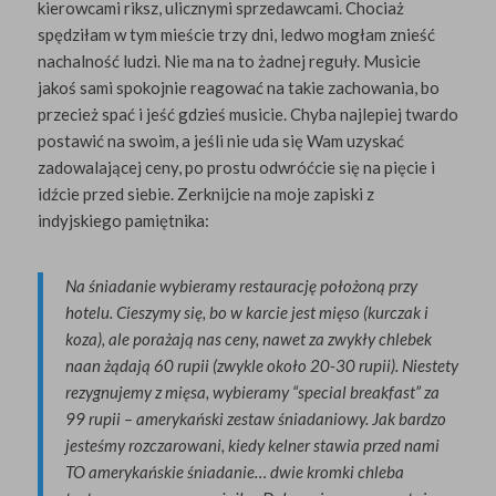
kierowcami riksz, ulicznymi sprzedawcami. Chociaż
spędziłam w tym mieście trzy dni, ledwo mogłam znieść
nachalność ludzi. Nie ma na to żadnej reguły. Musicie
jakoś sami spokojnie reagować na takie zachowania, bo
przecież spać i jeść gdzieś musicie. Chyba najlepiej twardo
postawić na swoim, a jeśli nie uda się Wam uzyskać
zadowalającej ceny, po prostu odwróćcie się na pięcie i
idźcie przed siebie. Zerknijcie na moje zapiski z
indyjskiego pamiętnika:
Na śniadanie wybieramy restaurację położoną przy
hotelu. Cieszymy się, bo w karcie jest mięso (kurczak i
koza), ale porażają nas ceny, nawet za zwykły chlebek
naan żądają 60 rupii (zwykle około 20-30 rupii). Niestety
rezygnujemy z mięsa, wybieramy “special breakfast” za
99 rupii – amerykański zestaw śniadaniowy. Jak bardzo
jesteśmy rozczarowani, kiedy kelner stawia przed nami
TO amerykańskie śniadanie… dwie kromki chleba