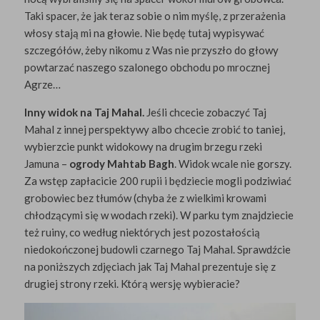
Taki spacer, że jak teraz sobie o nim myślę, z przerażenia
włosy stają mi na głowie. Nie będę tutaj wypisywać
szczegółów, żeby nikomu z Was nie przyszło do głowy
powtarzać naszego szalonego obchodu po mrocznej
Agrze…
Inny widok na Taj Mahal.
Jeśli chcecie zobaczyć Taj
Mahal z innej perspektywy albo chcecie zrobić to taniej,
wybierzcie punkt widokowy na drugim brzegu rzeki
Jamuna –
ogrody Mahtab Bagh
. Widok wcale nie gorszy.
Za wstęp zapłacicie 200 rupii i będziecie mogli podziwiać
grobowiec bez tłumów (chyba że z wielkimi krowami
chłodzącymi się w wodach rzeki). W parku tym znajdziecie
też ruiny, co według niektórych jest pozostałością
niedokończonej budowli czarnego Taj Mahal. Sprawdźcie
na poniższych zdjęciach jak Taj Mahal prezentuje się z
drugiej strony rzeki. Którą wersję wybieracie?