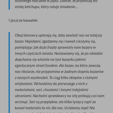
tostowego maczane w jajku. Dobrze, że przynoszą też
miskę ketchupu, który ratuje śniadanie…
I jeszcze kawałek:
Obaj kierowcy upierają się, żeby zawieźć nas na tutejszy
bazar. Najedzeni, zgadzamy się i nawet cieszymy się,
pamiętając jak dużo frajdy sprawiały nam bazary w
innych częściach świata. Nastawiamy się, że po obiedzie
dopchamy się właśnie na tym bazarku jakimś
egzotycznym street foodem. Ale bazar, na który zawożą
nas riksiarze, nie przypomina w żadnym stopniu bazarów
z naszych wyobrażeń. To ciąg kilku sklepów z różnymi
artykułami. Wchodzimy do pierwszego z nich z
materiałami, sari, chustami i innymi indyjskimi
ubraniami. Nachalni sprzedawcy na siłę próbują coś nam
wcisnąć. Sari są przepiękne, ale kilka tysięcy rupii za
kawał materiału to nic dla nas. Uciekamy stąd! Nie