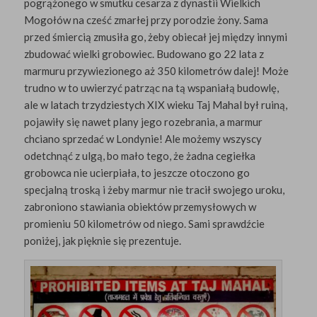
pogrążonego w smutku cesarza z dynastii Wielkich
Mogołów na cześć zmarłej przy porodzie żony. Sama
przed śmiercią zmusiła go, żeby obiecał jej między innymi
zbudować wielki grobowiec. Budowano go 22 lata z
marmuru przywiezionego aż 350 kilometrów dalej! Może
trudno w to uwierzyć patrząc na tą wspaniałą budowlę,
ale w latach trzydziestych XIX wieku Taj Mahal był ruiną,
pojawiły się nawet plany jego rozebrania, a marmur
chciano sprzedać w Londynie! Ale możemy wszyscy
odetchnąć z ulgą, bo mało tego, że żadna cegiełka
grobowca nie ucierpiała, to jeszcze otoczono go
specjalną troską i żeby marmur nie tracił swojego uroku,
zabroniono stawiania obiektów przemysłowych w
promieniu 50 kilometrów od niego. Sami sprawdźcie
poniżej, jak pięknie się prezentuje.