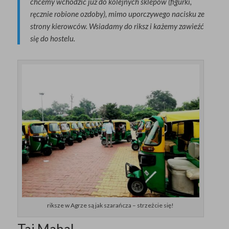
chcemy wchodzić już do kolejnych sklepów (figurki,
ręcznie robione ozdoby), mimo uporczywego nacisku ze
strony kierowców. Wsiadamy do riksz i każemy zawieźć
się do hostelu.
riksze w Agrze są jak szarańcza – strzeżcie się!