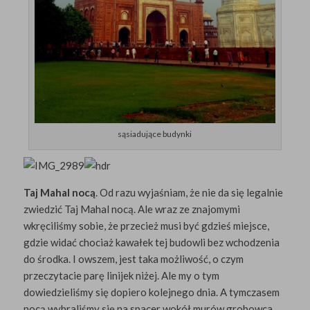
sąsiadujące budynki
Taj Mahal nocą
. Od razu wyjaśniam, że nie da się legalnie
zwiedzić Taj Mahal nocą. Ale wraz ze znajomymi
wkręciliśmy sobie, że przecież musi być gdzieś miejsce,
gdzie widać chociaż kawałek tej budowli bez wchodzenia
do środka. I owszem, jest taka możliwość, o czym
przeczytacie parę linijek niżej. Ale my o tym
dowiedzieliśmy się dopiero kolejnego dnia. A tymczasem
nocą wybraliśmy się na spacer wokół murów grobowca.