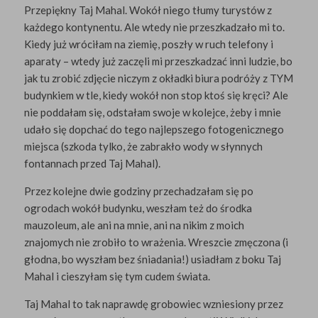
Przepiękny Taj Mahal. Wokół niego tłumy turystów z
każdego kontynentu. Ale wtedy nie przeszkadzało mi to.
Kiedy już wróciłam na ziemię, poszły w ruch telefony i
aparaty – wtedy już zaczęli mi przeszkadzać inni ludzie, bo
jak tu zrobić zdjęcie niczym z okładki biura podróży z TYM
budynkiem w tle, kiedy wokół non stop ktoś się kręci? Ale
nie poddałam się, odstałam swoje w kolejce, żeby i mnie
udało się dopchać do tego najlepszego fotogenicznego
miejsca (szkoda tylko, że zabrakło wody w słynnych
fontannach przed Taj Mahal).
Przez kolejne dwie godziny przechadzałam się po
ogrodach wokół budynku, weszłam też do środka
mauzoleum, ale ani na mnie, ani na nikim z moich
znajomych nie zrobiło to wrażenia. Wreszcie zmęczona (i
głodna, bo wyszłam bez śniadania!) usiadłam z boku Taj
Mahal i cieszyłam się tym cudem świata.
Taj Mahal to tak naprawdę grobowiec wzniesiony przez