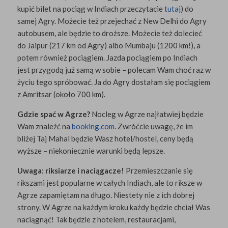
kupić bilet na pociąg w Indiach przeczytacie
tutaj
) do
samej Agry. Możecie też przejechać z New Delhi do Agry
autobusem, ale będzie to droższe. Możecie też dolecieć
do Jaipur (217 km od Agry) albo Mumbaju (1200 km!), a
potem również pociągiem. Jazda pociągiem po Indiach
jest przygodą już samą w sobie – polecam Wam choć raz w
życiu tego spróbować. Ja do Agry dostałam się pociągiem
z Amritsar (około 700 km).
Gdzie spać w Agrze?
Nocleg w Agrze najłatwiej będzie
Wam znaleźć na
booking.com
. Zwróćcie uwagę, że im
bliżej Taj Mahal będzie Wasz hotel/hostel, ceny będą
wyższe – niekoniecznie warunki będą lepsze.
Uwaga: riksiarze i naciągacze!
Przemieszczanie się
rikszami jest popularne w całych Indiach, ale to riksze w
Agrze zapamiętam na długo. Niestety nie z ich dobrej
strony. W Agrze na każdym kroku każdy będzie chciał Was
naciągnąć! Tak będzie z hotelem, restauracjami,