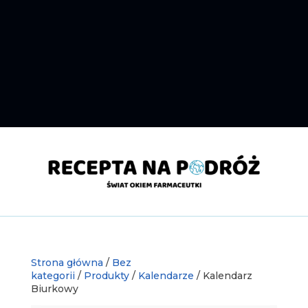
Strona główna
/
Bez
kategorii
/
Produkty
/
Kalendarze
/ Kalendarz
Biurkowy