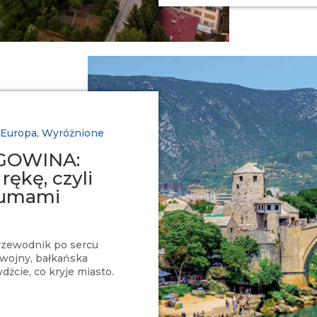
Europa
,
Wyróżnione
GOWINA:
rękę, czyli
tłumami
rzewodnik po sercu
 wojny, bałkańska
wdźcie, co kryje miasto.