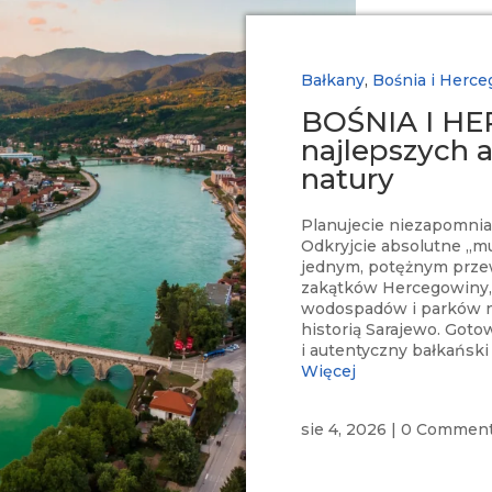
Bałkany
,
Bośnia i Herc
BOŚNIA I HE
najlepszych a
natury
Planujecie niezapomnia
Odkryjcie absolutne „m
jednym, potężnym prze
zakątków Hercegowiny, 
wodospadów i parków n
historią Sarajewo. Goto
i autentyczny bałkański 
Więcej
sie 4, 2026
|
0 Commen