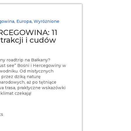
egowina
,
Europa
,
Wyróżnione
RCEGOWINA: 11
trakcji i cudów
ny roadtrip na Bałkany?
ust see” Bośni i Hercegowiny w
wodniku. Od mistycznych
przez dziką naturę
arodowych, aż po tętniące
wa trasa, praktyczne wskazówki
klimat czekają!
ts