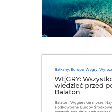
Bałkany
,
Europa
,
Węgry
,
Wyróż
WĘGRY: Wszystko
wiedzieć przed p
Balaton
Balaton. Węgierskie morze. Naj
słodkowodne Europy Środkowej
naszych południowych sąsiadów 