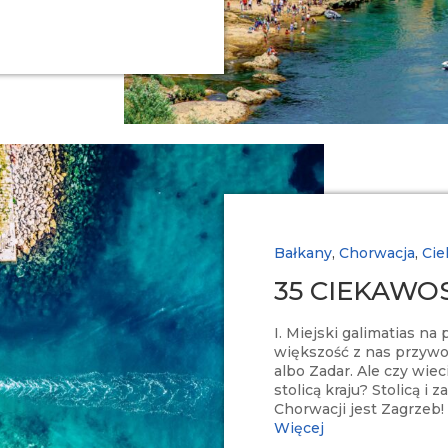
Bałkany
,
Chorwacja
,
Cie
35 CIEKAWOS
I. Miejski galimatias na
większość z nas przywoł
albo Zadar. Ale czy wiec
stolicą kraju? Stolicą 
Chorwacji jest Zagrzeb! M
Więcej