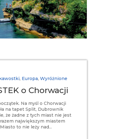
kawostki
,
Europa
,
Wyróżnione
TEK o Chorwacji
 początek. Na myśl o Chorwacji
a na tapet Split, Dubrownik
ie, że żadne z tych miast nie jest
i zarazem największym miastem
iasto to nie leży nad...