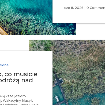
cze 8, 2026
|
0 Commen
nione
, co musicie
odróżą nad
większe jezioro
. Wakacyjny klasyk
i miejsce, które wiele