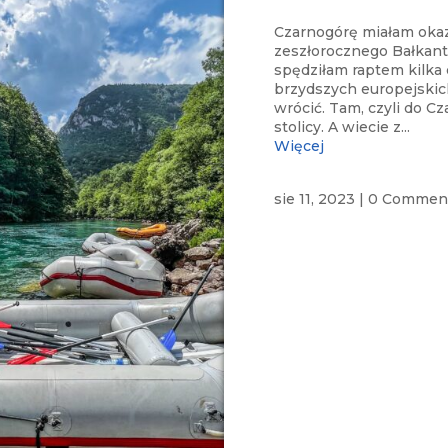
Czarnogórę miałam okaz
zeszłorocznego Bałkant
spędziłam raptem kilka 
brzydszych europejskich
wrócić. Tam, czyli do Cz
stolicy. A wiecie z...
Więcej
sie 11, 2023
|
0 Commen