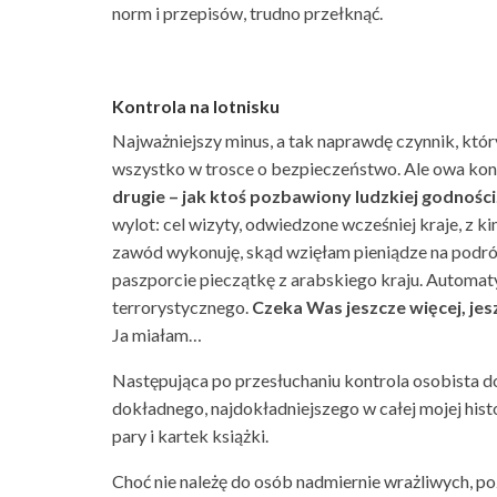
norm i przepisów, trudno przełknąć.
Kontrola na lotnisku
Najważniejszy minus, a tak naprawdę czynnik, który
wszystko w trosce o bezpieczeństwo. Ale owa kont
drugie – jak ktoś pozbawiony ludzkiej godności
wylot: cel wizyty, odwiedzone wcześniej kraje, z k
zawód wykonuję, skąd wzięłam pieniądze na podróż
paszporcie pieczątkę z arabskiego kraju. Automa
terrorystycznego.
Czeka Was jeszcze więcej, jes
Ja miałam…
Następująca po przesłuchaniu kontrola osobista d
dokładnego, najdokładniejszego w całej mojej histo
pary i kartek książki.
Choć nie należę do osób nadmiernie wrażliwych, poz