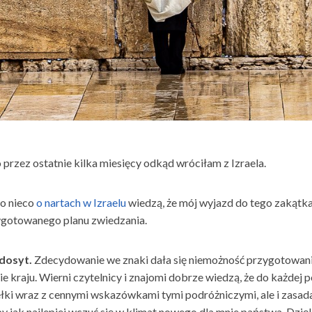
ko przez ostatnie kilka miesięcy odkąd wróciłam z Izraela.
co nieco
o nartach w Izraelu
wiedzą, że mój wyjazd do tego zakątk
zygotowanego planu zwiedzania.
edosyt.
Zdecydowanie we znaki dała się niemożność przygotowani
 kraju. Wierni czytelnicy i znajomi dobrze wiedzą, że do każdej 
rełki wraz z cennymi wskazówkami tymi podróżniczymi, ale i zasad
 jak najlepiej wczuć się w klimat nowego dla mnie państwa. Dzię