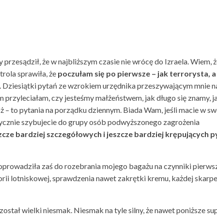
 przesądził, że w najbliższym czasie nie wrócę do Izraela. Wiem, ż
rola sprawiła, że
poczułam się po pierwsze – jak terrorysta, a
. Dziesiątki pytań ze wzrokiem urzędnika przeszywającym mnie n
im przyleciałam, czy jesteśmy małżeństwem, jak długo się znamy, j
 – to pytania na porządku dziennym. Biada Wam, jeśli macie w s
tycznie szybujecie do grupy osób podwyższonego zagrożenia
zcze bardziej szczegółowych i jeszcze bardziej krępujących p
oprowadziła zaś do rozebrania mojego bagażu na czynniki pierwsz
rii lotniskowej, sprawdzenia nawet zakrętki kremu, każdej skarpe
ostał wielki niesmak. Niesmak na tyle silny, że nawet poniższe su