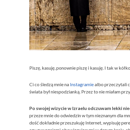
Piszę, kasuję, ponownie piszę i kasuję. I tak w kół
Ci co śledzą mnie na
Instagramie
albo przeczytali 
świata był niespodzianką. Przez to nie miałam pr
Po swojej wizycie w Izraelu odczuwam lekki ni
przeze mnie do odwiedzin w tym nieznanym dla mnie
dość dokładnie przeszukuję Internet, wypisuję pe
czy zwyczajami obowiązującymi w danym kraju, aby