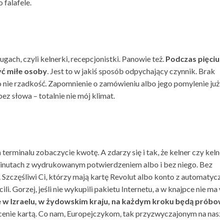
o falafele.
gach, czyli kelnerki, recepcjonistki. Panowie też.
Podczas pięciu
yć miłe osoby
. Jest to w jakiś sposób odpychający czynnik. Brak
o nie rzadkość. Zapomnienie o zamówieniu albo jego pomylenie już
ez słowa – totalnie nie mój klimat.
 terminalu zobaczycie kwotę. A zdarzy się i tak, że kelner czy kel
 minutach z wydrukowanym potwierdzeniem albo i bez niego. Bez
 Szczęśliwi Ci, którzy mają kartę Revolut albo konto z automaty
. Gorzej, jeśli nie wykupili pakietu Internetu, a w knajpce nie ma 
 w Izraelu, w żydowskim kraju, na każdym kroku będą próbo
łacenie kartą. Co nam, Europejczykom, tak przyzwyczajonym na na