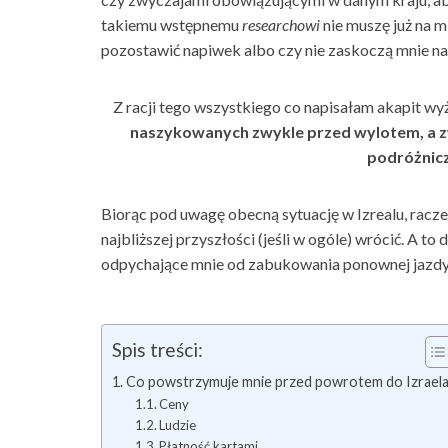
takiemu wstępnemu
researchowi
nie muszę już na m
pozostawić napiwek albo czy nie zaskoczą mnie na
Z racji tego wszystkiego co napisałam akapit wy
naszykowanych zwykle przed wylotem, a zw
podróżnicz
Biorąc pod uwagę obecną sytuację w Izrealu, raczej
najbliższej przyszłości (jeśli w ogóle) wrócić. A to
odpychające mnie od zabukowania ponownej jazdy p
Spis treści:
Co powstrzymuje mnie przed powrotem do Izraela
Ceny
Ludzie
Płatność kartami