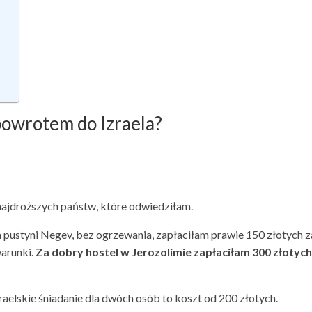
owrotem do Izraela?
z najdroższych państw, które odwiedziłam.
a pustyni Negev, bez ogrzewania, zapłaciłam prawie 150 złotych z
warunki.
Za dobry hostel w Jerozolimie zapłaciłam 300 złotych
raelskie śniadanie dla dwóch osób to koszt od 200 złotych.