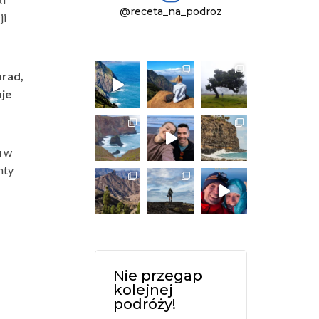
@receta_na_podroz
ji
orad,
oje
u w
nty
Nie przegap
kolejnej
podróży!