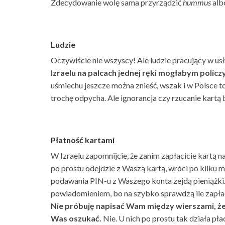
Zdecydowanie wolę sama przyrządzić
hummus
alb
Ludzie
Oczywiście nie wszyscy! Ale ludzie pracujący w usłu
Izraelu na palcach jednej ręki mogłabym policz
uśmiechu jeszcze można znieść, wszak i w Polsce t
trochę odpycha. Ale ignorancja czy rzucanie kartą b
Płatność kartami
W Izraelu zapomnijcie, że zanim zapłacicie kartą na
po prostu odejdzie z Waszą kartą, wróci po kilku
podawania PIN-u z Waszego konta zejdą pieniążki.
powiadomieniem, bo na szybko sprawdzą ile zapłacili
Nie próbuję napisać Wam między wierszami, że
Was oszukać.
Nie. U nich po prostu tak działa p