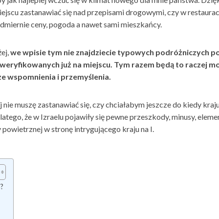
iejscu zastanawiać się nad przepisami drogowymi, czy w restaurac
dmiernie ceny, pogoda a nawet sami mieszkańcy.
żej,
we wpisie tym nie znajdziecie typowych podróżniczych p
eryfikowanych już na miejscu. Tym razem będą to raczej m
e wspomnienia i przemyślenia.
 nie muszę zastanawiać się, czy chciałabym jeszcze do kiedy kraj
 dlatego, że w Izraelu pojawiły się pewne przeszkody, minusy, eleme
owietrznej w stronę intrygującego kraju na I.
?