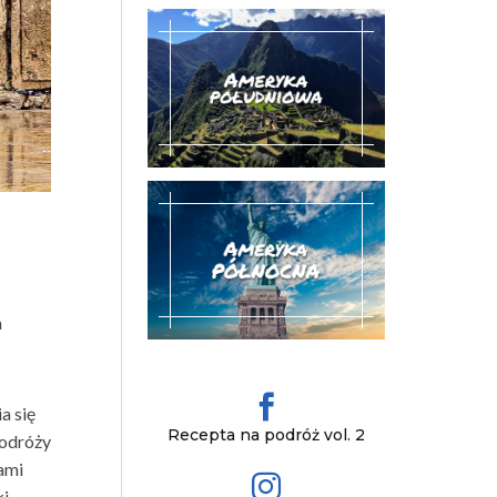
a

a się
Recepta na podróż vol. 2
podróży
ami

ki