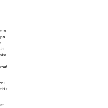
e to
 po
a
aki
woim
ytań
.
e i
tki z
per