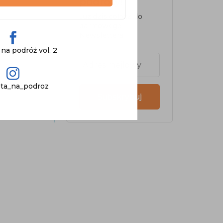
podróży!
Już dziś dołącz do
darmowego
Newslettera

na podróż vol. 2

ta_na_podroz
Subskrybuj