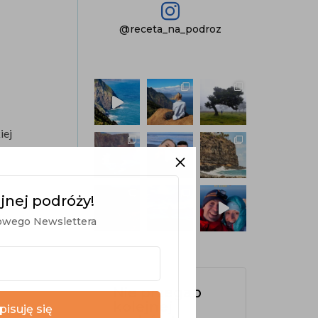

@receta_na_podroz
iej
M
jnej podróży!
mowego Newslettera
Nie przegap
kolejnej
pisuję się