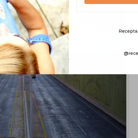
Recepta 
@rece