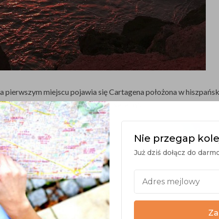
na pierwszym miejscu pojawia się Cartagena położona w hiszpańsk
razem zabrać. Polecimy dalej – na Karaiby!
Nie przegap kole
Już dziś dołącz do dar
Za