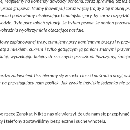
ej reagujemy na komendy dowódcy pontonu, coraz sprawniej też idzi
a praca grupowa. Mamy (nawet ja!) coraz więcej frajdy z tej mokrej pr
nia i podziwiamy olśniewające himalajskie góry, by zaraz rozpędzić
wodzie. Było parę takich sytuacji, że byłam pewna, że ponton przewrac
 wyobraźnia wyolbrzymiała otaczające nas fale.
łowy zaplanowanej trasy, cumujemy przy kamiennym brzegu i w przy
erbatę z mlekiem, cukrem i tylko gotującym ją paniom znanymi przyp
lej, wyczekując kolejnych rzecznych przeszkód. Piszczymy, śmieje
ardzo zadowoleni. Przebieramy się w suche ciuszki na środku drogi, w
 na przysługujący nam posiłek. Jak zwykle indyjskie jedzonko nie z
o rzece Zanskar. Nikt z nas nie wierzył, że uda nam się przepłynąć
y i telefony zostawiliśmy bezpieczne i suche w hotelu.