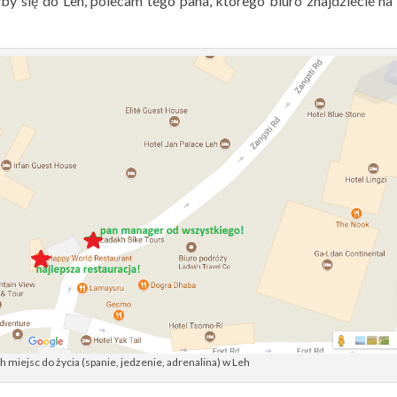
rałby się do Leh, polecam tego pana, którego biuro znajdziecie n
miejsc do życia (spanie, jedzenie, adrenalina) w Leh