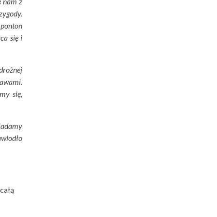
e nam z
zygody.
 ponton
a się i
drożnej
rawami.
my się,
siadamy
awiodło
 całą