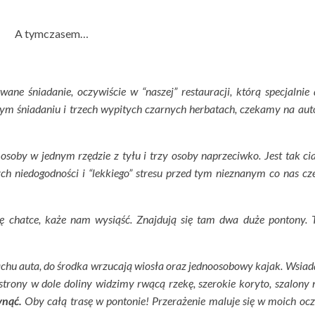
A tymczasem…
ne śniadanie, oczywiście w “naszej” restauracji, którą specjalnie 
nym śniadaniu i trzech wypitych czarnych herbatach, czekamy na auto
osoby w jednym rzędzie z tyłu i trzy osoby naprzeciwko. Jest tak cia
h niedogodności i “lekkiego” stresu przed tym nieznanym co nas cze
ię chatce, każe nam wysiąść. Znajdują się tam dwa duże pontony. T
dachu auta, do środka wrzucają wiosła oraz jednoosobowy kajak. Wsia
strony w dole doliny widzimy rwącą rzekę, szerokie koryto, szalony 
ynąć.
Oby całą trasę w pontonie! Przerażenie maluje się w moich ocz