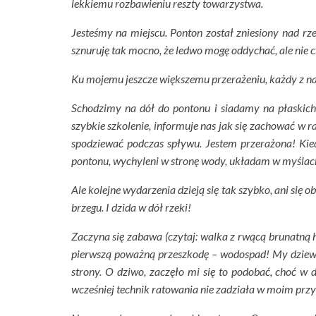
lekkiemu rozbawieniu reszty towarzystwa.
Jesteśmy na miejscu. Ponton został zniesiony nad 
sznuruję tak mocno, że ledwo mogę oddychać, ale nie c
Ku mojemu jeszcze większemu przerażeniu, każdy z na
Schodzimy na dół do pontonu i siadamy na płaskic
szybkie szkolenie, informuje nas jak się zachować w
spodziewać podczas spływu. Jestem przerażona! Kied
pontonu, wychyleni w stronę wody, układam w myślach 
Ale kolejne wydarzenia dzieją się tak szybko, ani się 
brzegu. I dzida w dół rzeki!
Zaczyna się zabawa (czytaj: walka z rwącą brunatną 
pierwszą poważną przeszkodę – wodospad! My dziewc
strony. O dziwo, zaczęło mi się to podobać, choć w d
wcześniej technik ratowania nie zadziała w moim prz