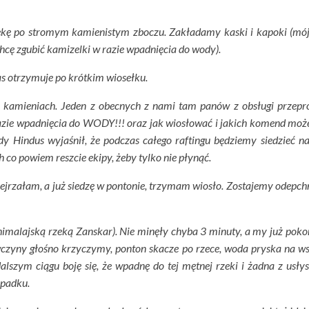
rzekę po stromym kamienistym zboczu. Zakładamy kaski i kapoki (mó
hcę zgubić kamizelki w razie wpadnięcia do wody).
s otrzymuje po krótkim wiosełku.
h kamieniach. Jeden z obecnych z nami tam panów z obsługi przep
 razie wpadnięcia do WODY!!! oraz jak wiosłować i jakich komend moż
y Hindus wyjaśnił, że podczas całego raftingu będziemy siedzieć na
co powiem reszcie ekipy, żeby tylko nie płynąć.
obejrzałam, a już siedzę w pontonie, trzymam wiosło. Zostajemy odepch
himalajską rzeką Zanskar). Nie minęły chyba 3 minuty, a my już pok
zyny głośno krzyczymy, ponton skacze po rzece, woda pryska na ws
alszym ciągu boję się, że wpadnę do tej mętnej rzeki i żadna z usły
ypadku.