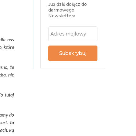
Już dziś dołącz do
darmowego
Newslettera
dla nas
, które
Subskrybuj
sno, że
ka, nie
o tutaj
damy do
nurt.
To
ach, ku