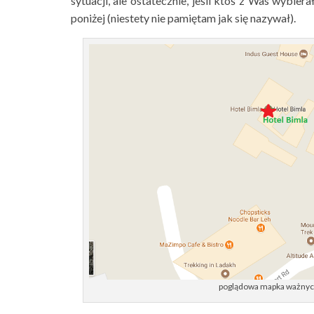
sytuacji, ale ostatecznie, jeśli ktoś z Was wybie
poniżej (niestety nie pamiętam jak się nazywał).
poglądowa mapka ważnych 