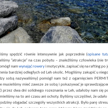
liśmy spędzić równie intensywnie jak poprzednie (
opisane tut
liśmy “atrakcje” na czas pobytu – znaleźliśmy człowieka (nie t
 pomógł nam
wynająć rowery
i motycykle, zapisać się na rafting po j
zenia bardziej odległych od Leh okolic. Mogliśmy zakupić u niego
ędzy sobą nazywaliśmy) pomógł nam też z ogarnięciem PERM
re musieliśmy mieć zawsze ze sobą i pokazywać je sprawdzając
) przez dwa dni solidnego rozeznania w Leh, udałoby nam się p
 mieliśmy na to ani czasu ani ochoty. Byliśmy szczęśliwi, że udało 
godziny obgadać szczegóły wszystkich atrakcji. Było parę stres