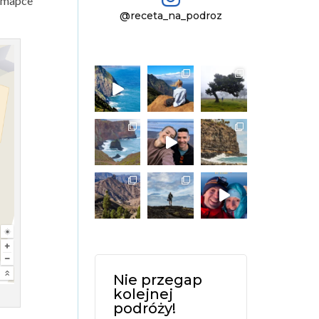
a mapce
@receta_na_podroz
Nie przegap
kolejnej
podróży!