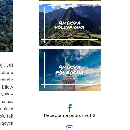
aj
). Już
rudno o
ednej z
 bilety
ITÓW –
emu nas

o nieco
się tak
Recepta na podróż vol. 2
ujących
