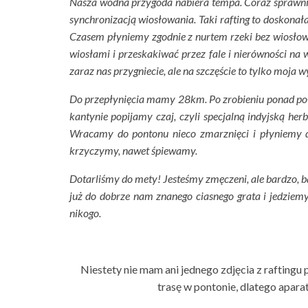
Nasza wodna przygoda nabiera tempa. Coraz sprawni
synchronizacją wiosłowania. Taki rafting to doskonał
Czasem płyniemy zgodnie z nurtem rzeki bez wiosłowa
wiosłami i przeskakiwać przez fale i nierówności na 
zaraz nas przygniecie, ale na szczęście to tylko moja
Do przepłynięcia mamy 28km. Po zrobieniu ponad po
kantynie popijamy czaj, czyli specjalną indyjską h
Wracamy do pontonu nieco zmarznięci i płyniemy da
krzyczymy, nawet śpiewamy.
Dotarliśmy do mety! Jesteśmy zmęczeni, ale bardzo, b
już do dobrze nam znanego ciasnego grata i jedziemy
nikogo.
Niestety nie mam ani jednego zdjęcia z raftingu p
trasę w pontonie, dlatego aparat