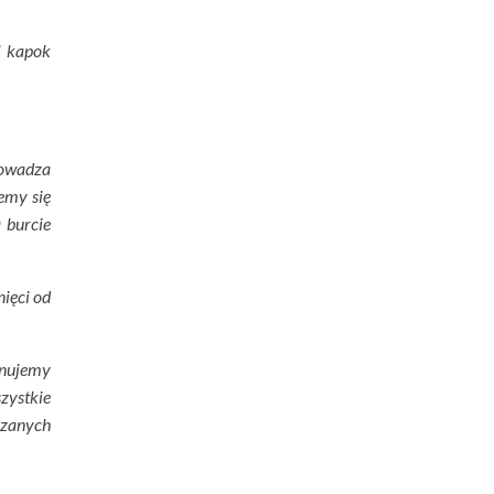
j kapok
rowadza
emy się
 burcie
nięci od
onujemy
zystkie
szanych