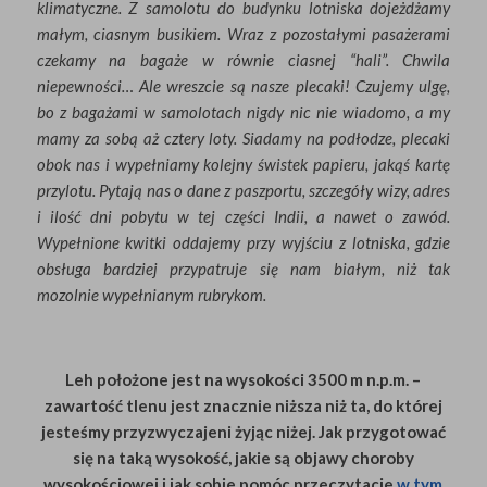
klimatyczne. Z samolotu do budynku lotniska dojeżdżamy
małym, ciasnym busikiem. Wraz z pozostałymi pasażerami
czekamy na bagaże w równie ciasnej “hali”. Chwila
niepewności… Ale wreszcie są nasze plecaki! Czujemy ulgę,
bo z bagażami w samolotach nigdy nic nie wiadomo, a my
mamy za sobą aż cztery loty. Siadamy na podłodze, plecaki
obok nas i wypełniamy kolejny świstek papieru, jakąś kartę
przylotu. Pytają nas o dane z paszportu, szczegóły wizy, adres
i ilość dni pobytu w tej części Indii, a nawet o zawód.
Wypełnione kwitki oddajemy przy wyjściu z lotniska, gdzie
obsługa bardziej przypatruje się nam białym, niż tak
mozolnie wypełnianym rubrykom.
Leh położone jest na wysokości 3500 m n.p.m. –
zawartość tlenu jest znacznie niższa niż ta, do której
jesteśmy przyzwyczajeni żyjąc niżej. Jak przygotować
się na taką wysokość, jakie są objawy choroby
wysokościowej i jak sobie pomóc przeczytacie
w tym