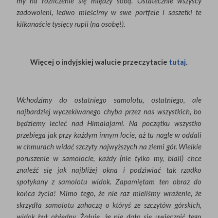
my na rozliczenie się między sobą. Ostatecznie wszyscy
zadowoleni, ledwo mieścimy w swe portfele i saszetki te
kilkanaście tysięcy rupii (na osobę!).
Więcej o indyjskiej walucie przeczytacie
tutaj
.
Wchodzimy do ostatniego samolotu, ostatniego, ale
najbardziej wyczekiwanego chyba przez nas wszystkich, bo
będziemy lecieć nad Himalajami. Na początku wszystko
przebiega jak przy każdym innym locie, aż tu nagle w oddali
w chmurach widać szczyty najwyższych na ziemi gór. Wielkie
poruszenie w samolocie, każdy (nie tylko my, biali) chce
znaleźć się jak najbliżej okna i podziwiać tak rzadko
spotykany z samolotu widok. Zapamiętam ten obraz do
końca życia! Mimo tego, że nie raz mieliśmy wrażenie, że
skrzydła samolotu zahaczą o któryś ze szczytów górskich,
widok był obłędny. Żałuję, że nie dało się uwiecznić tego