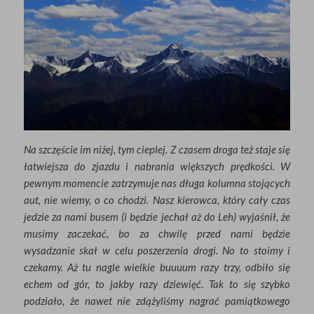
Na szczęście im niżej, tym cieplej. Z czasem droga też staje się
łatwiejsza do zjazdu i nabrania większych prędkości. W
pewnym momencie zatrzymuje nas długa kolumna stojących
aut, nie wiemy, o co chodzi. Nasz kierowca, który cały czas
jedzie za nami busem (i będzie jechał aż do Leh) wyjaśnił, że
musimy zaczekać, bo za chwilę przed nami będzie
wysadzanie skał w celu poszerzenia drogi. No to stoimy i
czekamy. Aż tu nagle wielkie buuuum razy trzy, odbiło się
echem od gór, to jakby razy dziewięć. Tak to się szybko
podziało, że nawet nie zdążyliśmy nagrać pamiątkowego