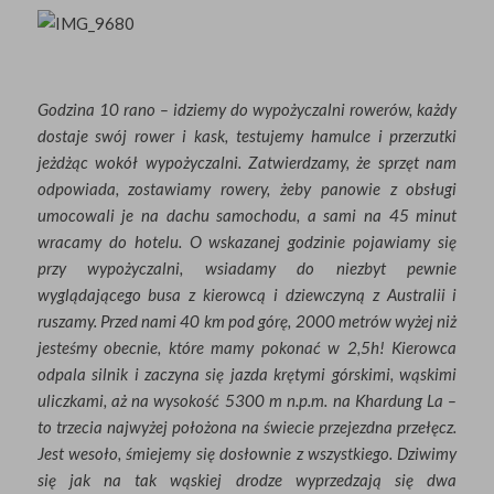
Godzina 10 rano – idziemy do wypożyczalni rowerów, każdy
dostaje swój rower i kask, testujemy hamulce i przerzutki
jeżdżąc wokół wypożyczalni. Zatwierdzamy, że sprzęt nam
odpowiada, zostawiamy rowery, żeby panowie z obsługi
umocowali je na dachu samochodu, a sami na 45 minut
wracamy do hotelu. O wskazanej godzinie pojawiamy się
przy wypożyczalni, wsiadamy do niezbyt pewnie
wyglądającego busa z kierowcą i dziewczyną z Australii i
ruszamy. Przed nami 40 km pod górę, 2000 metrów wyżej niż
jesteśmy obecnie, które mamy pokonać w 2,5h! Kierowca
odpala silnik i zaczyna się jazda krętymi górskimi, wąskimi
uliczkami, aż na wysokość 5300 m n.p.m. na Khardung La –
to trzecia najwyżej położona na świecie przejezdna przełęcz.
Jest wesoło, śmiejemy się dosłownie z wszystkiego. Dziwimy
się jak na tak wąskiej drodze wyprzedzają się dwa