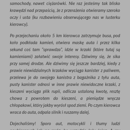
samochody, nawet ciężarówki. Nie raz jesteśmy tak blisko
krawędzi nad przepaścią, że z przerażenia otwieramy szeroko
oczy i usta (ku rozbawieniu obserwującego nas w lusterku
kierowcy).
Po przejechaniu około 5 km kierowca zatrzymuje busa, pod
koło podkłada kamień, otwiera maskę auta i przez kilka
sekund coś tam “sprawdza”, idzie w krzaki (które tutaj są
kamieniami) załatwić swoje interesy. Dziwimy się, że sika
przy samej drodze. Ale dziwimy się jeszcze bardziej, kiedy z
prawie niewidzialnych krzaków wyciąga kanister z paliwem,
przelewa je do swojego kanistra z bagażnika z tyłu auta,
pusty kanister odnosi w inne prawie niewidoczne krzaki, z
kieszeni wyciąga plik rupii, odlicza ustaloną kwotę, resztę
chowa z powrotem do kieszeni, a pieniądze wręcza
chłopakowi, który jakby wyrósł spod ziemi. Po czym kierowca
wraca do auta, odpala silnik i ruszamy dalej.
Dojechaliśmy! Sporo aut, motocykli i tłumy ludzi