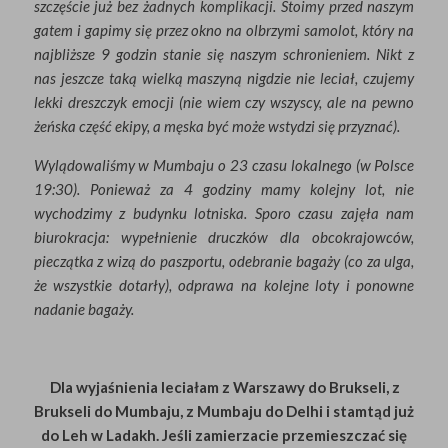
szczęście już bez żadnych komplikacji. Stoimy przed naszym
gatem i gapimy się przez okno na olbrzymi samolot, który na
najbliższe 9 godzin stanie się naszym schronieniem. Nikt z
nas jeszcze taką wielką maszyną nigdzie nie leciał, czujemy
lekki dreszczyk emocji (nie wiem czy wszyscy, ale na pewno
żeńska część ekipy, a męska być może wstydzi się przyznać).
Wylądowaliśmy w Mumbaju o 23 czasu lokalnego (w Polsce
19:30). Ponieważ za 4 godziny mamy kolejny lot, nie
wychodzimy z budynku lotniska. Sporo czasu zajęła nam
biurokracja: wypełnienie druczków dla obcokrajowców,
pieczątka z wizą do paszportu, odebranie bagaży (co za ulga,
że wszystkie dotarły), odprawa na kolejne loty i ponowne
nadanie bagaży.
Dla wyjaśnienia leciałam z Warszawy do Brukseli, z
Brukseli do Mumbaju, z Mumbaju do Delhi i stamtąd już
do Leh w Ladakh. Jeśli zamierzacie przemieszczać się