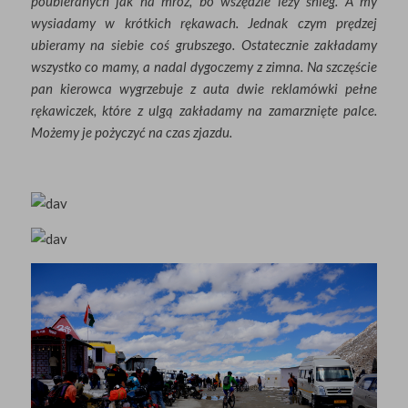
poubieranych jak na mróz, bo wszędzie leży śnieg. A my
wysiadamy w krótkich rękawach. Jednak czym prędzej
ubieramy na siebie coś grubszego. Ostatecznie zakładamy
wszystko co mamy, a nadal dygoczemy z zimna. Na szczęście
pan kierowca wygrzebuje z auta dwie reklamówki pełne
rękawiczek, które z ulgą zakładamy na zamarznięte palce.
Możemy je pożyczyć na czas zjazdu.