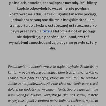
po Indiach, samolot jest najlepszą metodą. Jeśli bilety
kupicie odpowiednio wcześnie, nie powinny
kosztować majątku. Są też długodystansowe pociągi,
jednak pozostaną one dla mnie indyjskim środkiem
transportu do użycia w ostatecznej ostateczności (o
czym przeczytacie
tutaj
). Natomiast do Leh pociągi
nie dojeżdżają, a podróż autobusami, czy też
wynajętymi samochodami zajęłaby nam prawie cztery
dni.
Postanawiamy zakupić wreszcie rupie indyjskie. Znaleźliśmy
kantor w ogóle nieprzypominjący nam tych znanych z Polski.
Prawie miła pani za szybą, której nie ma. Robi się niemałe
zamieszanie, ponieważ część z nas chce rozmienić euro, część
dolary, na dodatek ja wyciągam funty. Sporo czasu zajmuje
nam wynegocjowanie korzystnego dla nas kursu, jeszcze
więcej czasu pani z kantora potrzebuje na rachunki, a potem