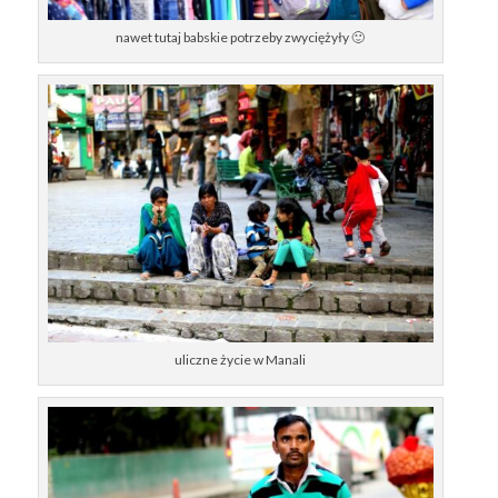
nawet tutaj babskie potrzeby zwyciężyły 🙂
uliczne życie w Manali