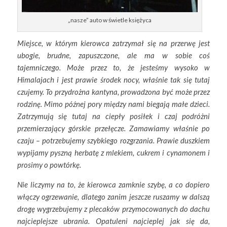
„nasze” auto w świetle księżyca
Miejsce, w którym kierowca zatrzymał się na przerwę jest
ubogie, brudne, zapuszczone, ale ma w sobie coś
tajemniczego. Może przez to, że jesteśmy wysoko w
Himalajach i jest prawie środek nocy, właśnie tak się tutaj
czujemy. To przydrożna kantyna, prowadzona być może przez
rodzinę. Mimo późnej pory między nami biegają małe dzieci.
Zatrzymują się tutaj na ciepły posiłek i czaj podróżni
przemierzający górskie przełęcze. Zamawiamy właśnie po
czaju – potrzebujemy szybkiego rozgrzania. Prawie duszkiem
wypijamy pyszną herbatę z mlekiem, cukrem i cynamonem i
prosimy o powtórkę.
Nie liczymy na to, że kierowca zamknie szybę, a co dopiero
włączy ogrzewanie, dlatego zanim jeszcze ruszamy w dalszą
drogę wygrzebujemy z plecaków przymocowanych do dachu
najcieplejsze ubrania. Opatuleni najcieplej jak się da,