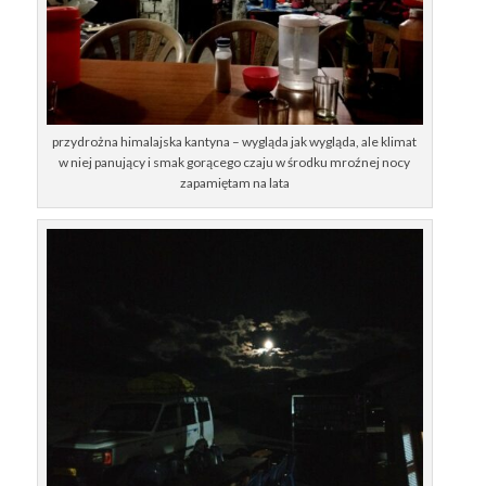
przydrożna himalajska kantyna – wygląda jak wygląda, ale klimat
w niej panujący i smak gorącego czaju w środku mroźnej nocy
zapamiętam na lata