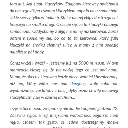
tam aut. Ani śladu kluczyków. Znajomy kierowcy podchodzi
do naszego dżipa i swoim kluczykiem odpala nasz samochód.
Takie rzeczy tylko w Indiach. Ktoś z naszej ekipy dostrzega coś
leżącego na środku drogi. Okazuje się, że to kluczyki naszego
samochodu. Oddychamy z ulgą nie mniej niż kierowca. Zaraz
potem niepokoimy się, bo co to za kierowca, który gubi
kluczyki na środku ciemnej ulicy. A mamy z nim spędzić
najbliższe pół doby…
Coraz wyżej i wyżej – jesteśmy już na 5000 m n.p.m. W tym
momencie cieszę się, że nie widzę tego co jest pod nami.
Mimo, że obecny kierowca jedzie nieco wolniej i bezpieczniej,
niż ten, który wiózł nas nad
Pangong
, wolę sobie nie
wyobrażać co zostałoby z nas, gdyby przez chwilę nieuwagi
stoczylibyśmy się w czarną otchłań…
Trzęsie tak mocno, że spać się nie da. Jest dopiero godzina 22.
Zaczyna sypać śnieg, miejscami widoczność pogarsza nam
mgła, czasem tak gęsta, że ledwo dostrzegamy maskę