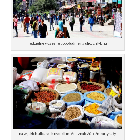
niedzielne wczesne popołudnie na ulicach Manali
na wąskich uliczkach Manali można znaleźć różne artykuły