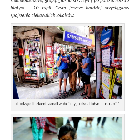
siedmioosobową grupą, głośno krzyczymy po polsku: Fotka z
białym – 10 rupii. Czym jeszcze bardziej przyciągamy
spojrzenia ciekawskich lokalsów.
chodząc uliczkami Manali wołaliśmy „fotka z białym – 10 rupii!”