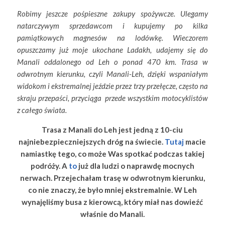
Robimy jeszcze pośpieszne zakupy spożywcze. Ulegamy
natarczywym sprzedawcom i kupujemy po kilka
pamiątkowych magnesów na lodówkę. Wieczorem
opuszczamy już moje ukochane Ladakh, udajemy się do
Manali oddalonego od Leh o ponad 470 km. Trasa w
odwrotnym kierunku, czyli Manali-Leh, dzięki wspaniałym
widokom i ekstremalnej jeździe przez trzy przełęcze, często na
skraju przepaści, przyciąga przede wszystkim motocyklistów
z całego świata.
Trasa z Manali do Leh jest jedną z 10-ciu
najniebezpieczniejszych dróg na świecie.
Tutaj
macie
namiastkę tego, co może Was spotkać podczas takiej
podróży. A
to
już dla ludzi o naprawdę mocnych
nerwach. Przejechałam trasę w odwrotnym kierunku,
co nie znaczy, że było mniej ekstremalnie. W Leh
wynajęliśmy busa z kierowcą, który miał nas dowieźć
właśnie do Manali.