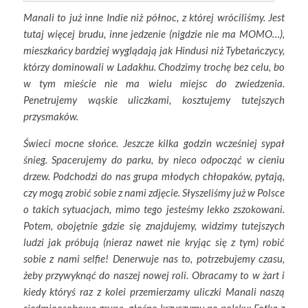
Manali to już inne Indie niż północ, z której wróciliśmy. Jest
tutaj więcej brudu, inne jedzenie (nigdzie nie ma MOMO…),
mieszkańcy bardziej wyglądają jak Hindusi niż Tybetańczycy,
którzy dominowali w Ladakhu. Chodzimy trochę bez celu, bo
w tym mieście nie ma wielu miejsc do zwiedzenia.
Penetrujemy wąskie uliczkami, kosztujemy tutejszych
przysmaków.
Świeci mocne słońce. Jeszcze kilka godzin wcześniej sypał
śnieg. Spacerujemy do parku, by nieco odpocząć w cieniu
drzew. Podchodzi do nas grupa młodych chłopaków, pytają,
czy mogą zrobić sobie z nami zdjęcie. Słyszeliśmy już w Polsce
o takich sytuacjach, mimo tego jesteśmy lekko zszokowani.
Potem, obojętnie gdzie się znajdujemy, widzimy tutejszych
ludzi jak próbują (nieraz nawet nie kryjąc się z tym) robić
sobie z nami selfie! Denerwuje nas to, potrzebujemy czasu,
żeby przywyknąć do naszej nowej roli. Obracamy to w żart i
kiedy któryś raz z kolei przemierzamy uliczki Manali naszą