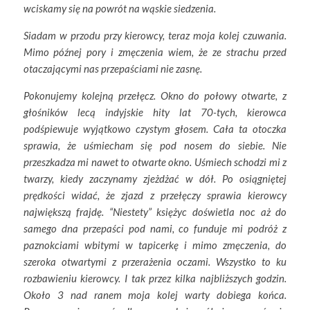
wciskamy się na powrót na wąskie siedzenia.
Siadam w przodu przy kierowcy, teraz moja kolej czuwania.
Mimo późnej pory i zmęczenia wiem, że ze strachu przed
otaczającymi nas przepaściami nie zasnę.
Pokonujemy kolejną przełęcz. Okno do połowy otwarte, z
głośników lecą indyjskie hity lat 70-tych, kierowca
podśpiewuje wyjątkowo czystym głosem. Cała ta otoczka
sprawia, że uśmiecham się pod nosem do siebie. Nie
przeszkadza mi nawet to otwarte okno. Uśmiech schodzi mi z
twarzy, kiedy zaczynamy zjeżdżać w dół. Po osiągniętej
prędkości widać, że zjazd z przełęczy sprawia kierowcy
największą frajdę. “Niestety” księżyc doświetla noc aż do
samego dna przepaści pod nami, co funduje mi podróż z
paznokciami wbitymi w tapicerkę i mimo zmęczenia, do
szeroka otwartymi z przerażenia oczami. Wszystko to ku
rozbawieniu kierowcy. I tak przez kilka najbliższych godzin.
Około 3 nad ranem moja kolej warty dobiega końca.