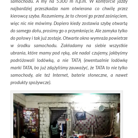
samochodu. A my na 5300 m n.p.m. W komforcie jazdy
najbardziej przeszkadza nam otwierana co chwilę przez
kierowcę szyba. Rozumiemy, że to chroni go przed zaśnięciem,
więc nic nie mówimy. Dopiero kiedy zostawia szybę otwartą
do samego dołu, prosimy go o przymknięcie. Ale zamyka tylko
do połowy i tak już zostaje. Otwarte okno wymraża powietrze
w środku samochodu. Zakładamy na siebie wszystkie
ubrania, które mamy pod ręką, ale nadal czujemy, jakbyśmy
podróżowali lodówką, a nie TATĄ (ewentualnie lodówkę
marki TATA, bo już zdążyliśmy zauważyć, że TATA to nie tylko
samochody, ale też Internet, baterie słoneczne, a nawet
produkty spożywcze).