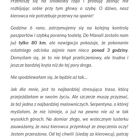
Przenoszę się na środkowy rząd i próbuję zasnąć nie
rozbijając sobie przy tym głowy o szybę. O dziwo, nasz
kierowca nie potrzebuje przerwy na spanie!
Godzina 6 rano, zatrzymujemy się na kolejną kontrolę
paszportów i szybką poranną toaletę. Do Manali zostało nam
już
tylko 80 km
, ale nawigacja pokazuje, że pokonanie
ostatniego odcinka zajmie nam nieco
ponad 3 godziny
.
Domyślam się, że to nie błąd przeliczeniowy, ale trudna i
jeszcze bardziej kręta niż do tej pory droga.
Nie spodziewałam się, że będzie aż tak…
Jak dla mnie, jest to najbardziej stresująca trasa, którą
przejeżdżałam w swoim życiu. Ale szczerze muszę przyznać,
że też jedna z najbardziej malowniczych. Serpentyna, o której
myślałam, że nie istnieje, a już na pewno nie aż w tak
wysokich górach. Na domiar złego, we wstecznym lusterku
zauważamy, że nasz kierowca przymknął ze zmęczenia oczy!
Jestem przerażona. Od tej chwili (siedzę za kierowcą), patrzę