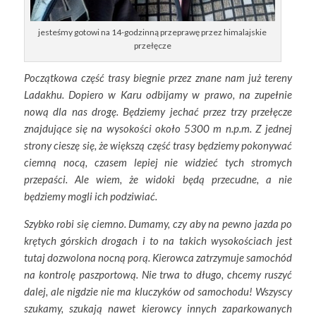
jesteśmy gotowi na 14-godzinną przeprawę przez himalajskie
przełęcze
Początkowa część trasy biegnie przez znane nam już tereny
Ladakhu. Dopiero w Karu odbijamy w prawo, na zupełnie
nową dla nas drogę. Będziemy jechać przez trzy przełęcze
znajdujące się na wysokości około 5300 m n.p.m. Z jednej
strony cieszę się, że większą część trasy będziemy pokonywać
ciemną nocą, czasem lepiej nie widzieć tych stromych
przepaści. Ale wiem, że widoki będą przecudne, a nie
będziemy mogli ich podziwiać.
Szybko robi się ciemno. Dumamy, czy aby na pewno jazda po
krętych górskich drogach i to na takich wysokościach jest
tutaj dozwolona nocną porą. Kierowca zatrzymuje samochód
na kontrolę paszportową. Nie trwa to długo, chcemy ruszyć
dalej, ale nigdzie nie ma kluczyków od samochodu! Wszyscy
szukamy, szukają nawet kierowcy innych zaparkowanych