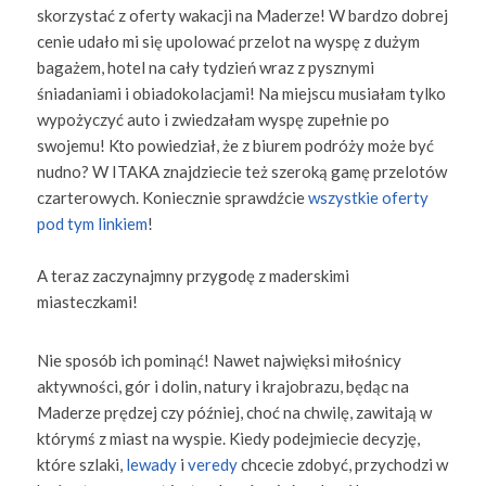
skorzystać z oferty wakacji na Maderze! W bardzo dobrej
cenie udało mi się upolować przelot na wyspę z dużym
bagażem, hotel na cały tydzień wraz z pysznymi
śniadaniami i obiadokolacjami! Na miejscu musiałam tylko
wypożyczyć auto i zwiedzałam wyspę zupełnie po
swojemu! Kto powiedział, że z biurem podróży może być
nudno? W ITAKA znajdziecie też szeroką gamę przelotów
czarterowych. Koniecznie sprawdźcie
wszystkie oferty
pod tym linkiem
!
A teraz zaczynajmny przygodę z maderskimi
miasteczkami!
Nie sposób ich pominąć! Nawet najwięksi miłośnicy
aktywności, gór i dolin, natury i krajobrazu, będąc na
Maderze prędzej czy później, choć na chwilę, zawitają w
którymś z miast na wyspie. Kiedy podejmiecie decyzję,
które szlaki,
lewady
i
veredy
chcecie zdobyć, przychodzi w