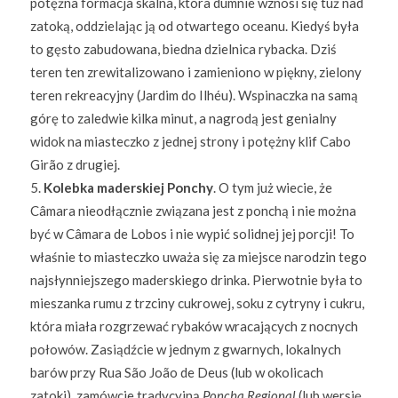
potężna formacja skalna, która dumnie wznosi się tuż nad
zatoką, oddzielając ją od otwartego oceanu. Kiedyś była
to gęsto zabudowana, biedna dzielnica rybacka. Dziś
teren ten zrewitalizowano i zamieniono w piękny, zielony
teren rekreacyjny (Jardim do Ilhéu). Wspinaczka na samą
górę to zaledwie kilka minut, a nagrodą jest genialny
widok na miasteczko z jednej strony i potężny klif Cabo
Girão z drugiej.
Kolebka maderskiej Ponchy
. O tym już wiecie, że
Câmara nieodłącznie związana jest z ponchą i nie można
być w Câmara de Lobos i nie wypić solidnej jej porcji! To
właśnie to miasteczko uważa się za miejsce narodzin tego
najsłynniejszego maderskiego drinka. Pierwotnie była to
mieszanka rumu z trzciny cukrowej, soku z cytryny i cukru,
która miała rozgrzewać rybaków wracających z nocnych
połowów. Zasiądźcie w jednym z gwarnych, lokalnych
barów przy Rua São João de Deus (lub w okolicach
zatoki), zamówcie tradycyjną
Poncha Regional
(lub wersję