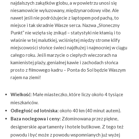
najdalszych zakątków globu, a w powietrzu unosi się
niesamowicie wyluzowany, międzynarodowy
vibe
. Ale
nawet jeśli nie podróżujecie z laptopem pod pachą, to
miejsce i tak skradnie Wasze serca. Nazwa „Słoneczny
Punkt” nie wzięła się znikąd – statystyki nie kłamią i to
właśnie w tej malutkiej, wciśniętej między strome klify
miejscowości słońce świeci najdłużej i najmocniej w ciągu
całego roku. Jeśli marzycie o ciepłych wieczorach na
kamienistej plaży, genialnej kawie i zachodach słońca
prosto z filmowego kadru – Ponta do Sol będzie Waszym
rajem na ziemi!
Wielkość:
Małe miasteczko, które liczy około 4 tysiące
mieszkańców.
Odległość od lotniska:
około 40 km (40 minut autem).
Baza noclegowa i ceny:
Zdominowana przez piękne,
designerskie apartamenty i hotele butikowe. Z tego też
powodu i być może z powodu wspomnianych już wyżej