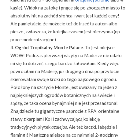
kasie). Widok na zatokę i pnące się po zboczach miasto to
absolutny hit na zachód słońca i wart jest każdej ceny!
Ale pamiętajcie, że możecie też dotrzeć tu autem albo
pieszo, zwłaszcza, że kolejka czasem jest nieczynna (np.
prace modernizacyjne).
Ogród Tropikalny Monte Palace
. To jest miejsce
WOW! Podczas pierwszej wizyty na Maderze nie udało
mi się tu dotrzeć, czego bardzo żałowałam. Kiedy więc
powróciłam na Maderę, już drugiego dnia po przylocie
skierowałam swoje kroki do tego bajkowego ogrodu.
Położony na szczycie Monte, jest uważany za jeden z
najpiękniejszych ogrodów botanicznych na świecie i
sądzę, że taka ocena bynajmniej nie jest przesadzona!
Znajdziecie tu gigantyczne paprocie z RPA, orientalne
stawy z karpiami Koi i zachwycającą kolekcję
tradycyjnych płytek
azulejos
. Ale też kaczki, łabędzie i
flamingi! Magiczne miejsce na co najmniej 2-godzinny