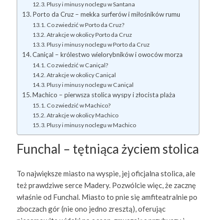
Plusy i minusy noclegu w Santana
Porto da Cruz – mekka surferów i miłośników rumu
Co zwiedzić w Porto da Cruz?
Atrakcje w okolicy Porto da Cruz
Plusy i minusy noclegu w Porto da Cruz
Caniçal – królestwo wielorybników i owoców morza
Co zwiedzić w Caniçal?
Atrakcje w okolicy Caniçal
Plusy i minusy noclegu w Caniçal
Machico – pierwsza stolica wyspy i złocista plaża
Co zwiedzić w Machico?
Atrakcje w okolicy Machico
Plusy i minusy noclegu w Machico
Funchal – tętniąca życiem stolica
To największe miasto na wyspie, jej oficjalna stolica, ale
też prawdziwe serce Madery. Pozwólcie więc, że zacznę
właśnie od Funchal. Miasto to pnie się amfiteatralnie po
zboczach gór (nie ono jedno zresztą), oferując