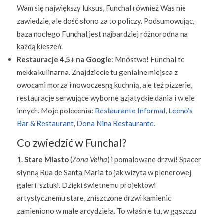
Wam się największy luksus, Funchal również Was nie
zawiedzie, ale dość słono za to policzy. Podsumowując,
baza noclego Funchal jest najbardziej różnorodna na
każdą kieszeń.
Restauracje 4,5+ na Google
: Mnóstwo! Funchal to
mekka kulinarna. Znajdziecie tu genialne miejsca z
owocami morza i nowoczesną kuchnią, ale też pizzerie,
restauracje serwujące wyborne azjatyckie dania i wiele
innych. Moje polecenia:
Restaurante Informal
,
Leeno’s
Bar & Restaurant
,
Dona Nina R
e
staurante
.
Co zwiedzić w Funchal?
Stare Miasto
(
Zona Velha
) i pomalowane drzwi! Spacer
słynną Rua de Santa Maria to jak wizyta w plenerowej
galerii sztuki. Dzięki świetnemu projektowi
artystycznemu stare, zniszczone drzwi kamienic
zamieniono w małe arcydzieła. To właśnie tu, w gąszczu