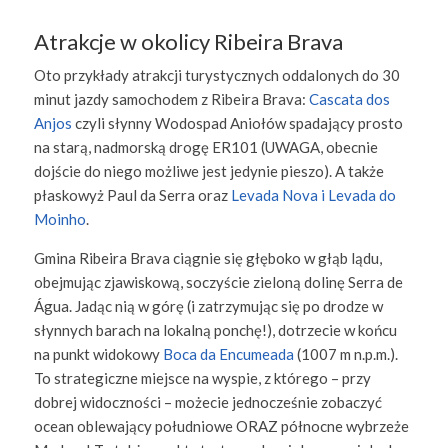
Atrakcje w okolicy Ribeira Brava
Oto przykłady atrakcji turystycznych oddalonych do 30
minut jazdy samochodem z Ribeira Brava:
Cascata dos
Anjos
czyli słynny Wodospad Aniołów spadający prosto
na starą, nadmorską drogę ER101 (UWAGA, obecnie
dojście do niego możliwe jest jedynie pieszo). A także
płaskowyż Paul da Serra oraz
Levada Nova i Levada do
Moinho
.
Gmina Ribeira Brava ciągnie się głęboko w głąb lądu,
obejmując zjawiskową, soczyście zieloną dolinę Serra de
Água. Jadąc nią w górę (i zatrzymując się po drodze w
słynnych barach na lokalną ponchę!), dotrzecie w końcu
na punkt widokowy
Boca da Encumeada
(1007 m n.p.m.).
To strategiczne miejsce na wyspie, z którego – przy
dobrej widoczności – możecie jednocześnie zobaczyć
ocean oblewający południowe ORAZ północne wybrzeże