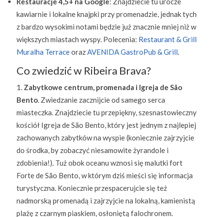
Restauracje 4,5+ na Google
: Znajdziecie tu urocze
kawiarnie i lokalne knajpki przy promenadzie, jednak tych
z bardzo wysokimi notami będzie już znacznie mniej niż w
większych miastach wyspy. Polecenia:
Restaurant & Grill
Muralha Terrace
oraz
AVENIDA GastroPub & Grill
.
Co zwiedzić w Ribeira Brava?
Zabytkowe centrum, promenada i Igreja de São
Bento
. Zwiedzanie zacznijcie od samego serca
miasteczka. Znajdziecie tu przepiękny, szesnastowieczny
kościół Igreja de São Bento, który jest jednym z najlepiej
zachowanych zabytków na wyspie (koniecznie zajrzyjcie
do środka, by zobaczyć niesamowite żyrandole i
zdobienia!). Tuż obok oceanu wznosi się malutki fort
Forte de São Bento, w którym dziś mieści się informacja
turystyczna. Koniecznie przespacerujcie się też
nadmorską promenadą i zajrzyjcie na lokalną, kamienistą
plażę z czarnym piaskiem, osłoniętą falochronem.