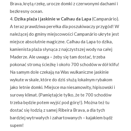
Brava, krętą rzekę, urocze domki z czerwonymi dachami i
bezkresny ocean.
Dzika plaża i jaskinie w Calhau da Lapa
(Campanário).
A teraz prawdziwa perełka dla poszukiwaczy przygód! W
należącej do gminy miejscowości Campanário ukryte jest
miejsce absolutnie magiczne. Calhau da Lapa to dzika,
kamienista plaża słynąca z najczystszej wody na całej
Maderze. Ale uwaga – żeby się tam dostać, trzeba
pokonać stromą ścieżkę i około 700 schodów w dół klifu!
Na samym dole czekają na Was wulkaniczne jaskinie
wykute w skale, które do dziś służą lokalnym rybakom
jako letnie domki. Miejsce ma niesamowity, hipisowski i
surowy klimat. (Pamiętajcie tylko, że te 700 schodów
trzeba będzie potem wyjść pod górę!). Można też tu
dostać się łodzią z samej Ribeira Brava, a dla tych
bardziej wytrwałych i zahartowanych – kajakiem bądź
supem!