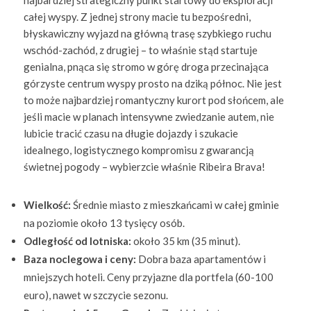
całej wyspy. Z jednej strony macie tu bezpośredni,
błyskawiczny wyjazd na główną trasę szybkiego ruchu
wschód-zachód, z drugiej – to właśnie stąd startuje
genialna, pnąca się stromo w górę droga przecinająca
górzyste centrum wyspy prosto na dziką północ. Nie jest
to może najbardziej romantyczny kurort pod słońcem, ale
jeśli macie w planach intensywne zwiedzanie autem, nie
lubicie tracić czasu na długie dojazdy i szukacie
idealnego, logistycznego kompromisu z gwarancją
świetnej pogody – wybierzcie właśnie Ribeira Brava!
Wielkość:
Średnie miasto z mieszkańcami w całej gminie
na poziomie około 13 tysięcy osób.
Odległość od lotniska:
około 35 km (35 minut).
Baza noclegowa i ceny:
Dobra baza apartamentów i
mniejszych hoteli. Ceny przyjazne dla portfela (60-100
euro), nawet w szczycie sezonu.