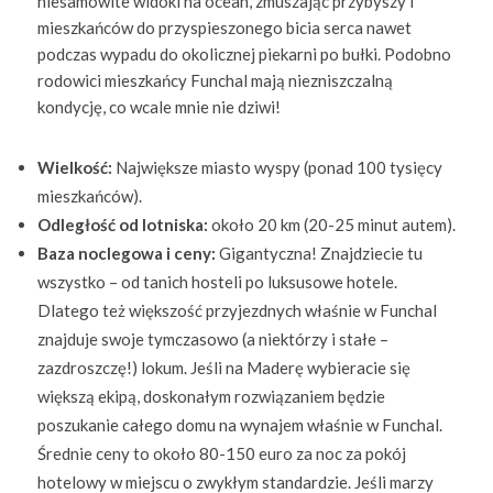
niesamowite widoki na ocean, zmuszając przybyszy i
mieszkańców do przyspieszonego bicia serca nawet
podczas wypadu do okolicznej piekarni po bułki. Podobno
rodowici mieszkańcy Funchal mają niezniszczalną
kondycję, co wcale mnie nie dziwi!
Wielkość:
Największe miasto wyspy (ponad 100 tysięcy
mieszkańców).
Odległość od lotniska:
około 20 km (20-25 minut autem).
Baza noclegowa i ceny:
Gigantyczna! Znajdziecie tu
wszystko – od tanich hosteli po luksusowe hotele.
Dlatego też większość przyjezdnych właśnie w Funchal
znajduje swoje tymczasowo (a niektórzy i stałe –
zazdroszczę!) lokum. Jeśli na Maderę wybieracie się
większą ekipą, doskonałym rozwiązaniem będzie
poszukanie całego domu na wynajem właśnie w Funchal.
Średnie ceny to około 80-150 euro za noc za pokój
hotelowy w miejscu o zwykłym standardzie. Jeśli marzy