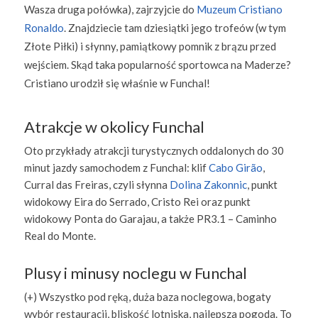
Wasza druga połówka), zajrzyjcie do
Muzeum Cristiano
Ronaldo
. Znajdziecie tam dziesiątki jego trofeów (w tym
Złote Piłki) i słynny, pamiątkowy pomnik z brązu przed
wejściem. Skąd taka popularność sportowca na Maderze?
Cristiano urodził się właśnie w Funchal!
Atrakcje w okolicy Funchal
Oto przykłady atrakcji turystycznych oddalonych do 30
minut jazdy samochodem z Funchal: klif
Cabo Girão
,
Curral das Freiras, czyli słynna
Dolina Zakonnic
, punkt
widokowy Eira do Serrado, Cristo Rei oraz punkt
widokowy Ponta do Garajau, a także PR3.1 – Caminho
Real do Monte.
Plusy i minusy noclegu w Funchal
(+) Wszystko pod ręką, duża baza noclegowa, bogaty
wybór restauracji, bliskość lotniska, najlepsza pogoda. To