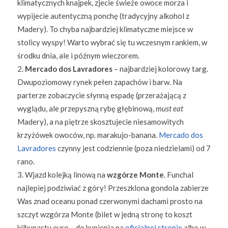
klimatycznych knajpek, zjecie świeże owoce morza i
wypijecie autentyczną ponchę (tradycyjny alkohol z
Madery). To chyba najbardziej klimatyczne miejsce w
stolicy wyspy! Warto wybrać się tu wczesnym rankiem, w
środku dnia, ale i późnym wieczorem.
Mercado dos Lavradores
– najbardziej kolorowy targ.
Dwupoziomowy rynek pełen zapachów i barw. Na
parterze zobaczycie słynną espadę (przerażającą z
wyglądu, ale przepyszną rybę głębinową,
must eat
Madery), a na piętrze skosztujecie niesamowitych
krzyżówek owoców, np. marakujo-banana.
Mercado dos
Lavradores
czynny jest codziennie (poza niedzielami) od 7
rano.
Wjazd kolejką linową na
wzgórze Monte
. Funchal
najlepiej podziwiać z góry! Przeszklona gondola zabierze
Was znad oceanu ponad czerwonymi dachami prosto na
szczyt wzgórza Monte (bilet w jedną stronę to koszt
kilkunastu euro – do kupienia na
oficjalnej stronie
albo w