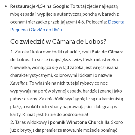
Restauracje 4,5+ na Google
: To tutaj zjecie najlepszą
rybę espada i wypijecie autentyczną ponchę w barach z
ocenami nierzadko przebijającymi 4,6. Polecenia:
Deserta
Pequena
i
Gavião do Ilhéu
.
Co zwiedzić w Câmara de Lobos?
Zatoka i kolorowe łódki rybackie, czyli
Baía de Câmara
de Lobos
. To serce i największa wizytówka miasteczka.
Niewielka, wcinająca się w ląd zatoka jest wręcz usiana
charakterystycznymi, kolorowymi łódkami o nazwie
Xavelhas
. To właśnie na nich tutejsi rybacy co noc
wypływają na połów słynnej espady, bardziej znanej jako
pałasz czarny. Za dnia łódki wyciągnięte są na kamienistą
plażę, a wokół nich rybacy naprawiają sieci lub grają w
karty. Klimat jest tu nie do podrobienia!
Taras widokowy i
pomnik Winstona Churchilla
. Skoro
już o brytyjskim premierze mowa, nie możecie pominąć