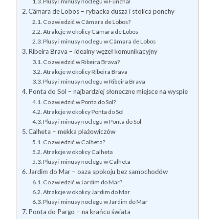
Plusy i minusy noclegu w Funchal
Câmara de Lobos – rybacka dusza i stolica ponchy
Co zwiedzić w Câmara de Lobos?
Atrakcje w okolicy Câmara de Lobos
Plusy i minusy noclegu w Câmara de Lobos
Ribeira Brava – idealny węzeł komunikacyjny
Co zwiedzić w Ribeira Brava?
Atrakcje w okolicy Ribeira Brava
Plusy i minusy noclegu w Ribeira Brava
Ponta do Sol – najbardziej słoneczne miejsce na wyspie
Co zwiedzić w Ponta do Sol?
Atrakcje w okolicy Ponta do Sol
Plusy i minusy noclegu w Ponta do Sol
Calheta – mekka plażowiczów
Co zwiedzić w Calheta?
Atrakcje w okolicy Calheta
Plusy i minusy noclegu w Calheta
Jardim do Mar – oaza spokoju bez samochodów
Co zwiedzić w Jardim do Mar?
Atrakcje w okolicy Jardim do Mar
Plusy i minusy noclegu w Jardim do Mar
Ponta do Pargo – na krańcu świata