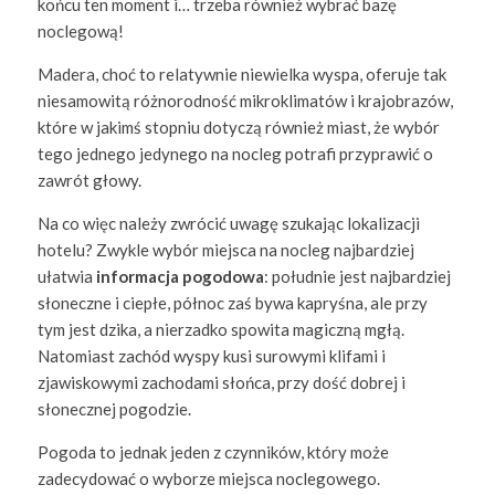
końcu ten moment i… trzeba również wybrać bazę
noclegową!
Madera, choć to relatywnie niewielka wyspa, oferuje tak
niesamowitą różnorodność mikroklimatów i krajobrazów,
które w jakimś stopniu dotyczą również miast, że wybór
tego jednego jedynego na nocleg potrafi przyprawić o
zawrót głowy.
Na co więc należy zwrócić uwagę szukając lokalizacji
hotelu? Zwykle wybór miejsca na nocleg najbardziej
ułatwia
informacja pogodowa
: południe jest najbardziej
słoneczne i ciepłe, północ zaś bywa kapryśna, ale przy
tym jest dzika, a nierzadko spowita magiczną mgłą.
Natomiast zachód wyspy kusi surowymi klifami i
zjawiskowymi zachodami słońca, przy dość dobrej i
słonecznej pogodzie.
Pogoda to jednak jeden z czynników, który może
zadecydować o wyborze miejsca noclegowego.