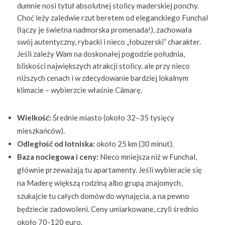
dumnie nosi tytuł absolutnej stolicy maderskiej ponchy.
Choć leży zaledwie rzut beretem od eleganckiego Funchal
(łączy je świetna nadmorska promenada!), zachowała
swój autentyczny, rybacki i nieco „łobuzerski” charakter.
Jeśli zależy Wam na doskonałej pogodzie południa,
bliskości największych atrakcji stolicy, ale przy nieco
niższych cenach i w zdecydowanie bardziej lokalnym
klimacie – wybierzcie właśnie Câmarę.
Wielkość:
Średnie miasto (około 32–35 tysięcy
mieszkańców).
Odległość od lotniska:
około 25 km (30 minut).
Baza noclegowa i ceny:
Nieco mniejsza niż w Funchal,
głównie przeważają tu apartamenty. Jeśli wybieracie się
na Maderę większą rodziną albo grupą znajomych,
szukajcie tu całych domów do wynajęcia, a na pewno
będziecie zadowoleni. Ceny umiarkowane, czyli średnio
około 70-120 euro.