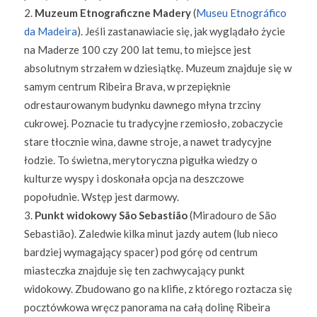
Muzeum Etnograficzne Madery
(
Museu Etnográfico
da Madeira
). Jeśli zastanawiacie się, jak wyglądało życie
na Maderze 100 czy 200 lat temu, to miejsce jest
absolutnym strzałem w dziesiątkę. Muzeum znajduje się w
samym centrum Ribeira Brava, w przepięknie
odrestaurowanym budynku dawnego młyna trzciny
cukrowej. Poznacie tu tradycyjne rzemiosło, zobaczycie
stare tłocznie wina, dawne stroje, a nawet tradycyjne
łodzie. To świetna, merytoryczna pigułka wiedzy o
kulturze wyspy i doskonała opcja na deszczowe
popołudnie. Wstęp jest darmowy.
Punkt widokowy São Sebastião
(Miradouro de São
Sebastião). Zaledwie kilka minut jazdy autem (lub nieco
bardziej wymagający spacer) pod górę od centrum
miasteczka znajduje się ten zachwycający punkt
widokowy. Zbudowano go na klifie, z którego roztacza się
pocztówkowa wręcz panorama na całą dolinę Ribeira