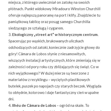
miejsca, z którego uwieczniał on zatokę na swoich
płótnach. Punkt widokowy Miradouro Winston Churchill
oferuje najlepszą panoramę na port i klify. Znajdziecie tu
pamiątkową tablicę oraz posąg samego Churchilla
siedzącego ze sztalugą i cygarem.
Ekologiczny „street art” w historycznym centrum
.
Spacerując po wąskich, brukowanych uliczkach
odchodzących od zatoki, koniecznie zadrzyjcie głowy do
góry! Câmara de Lobos słynie z niesamowitych,
wiszących instalacji artystycznych, które zmieniają się w
zależności od pory roku czy zbliżających się świąt. Co w
nich wyjątkowego? W dużej mierze są tworzone z
materiałów z recyklingu – wyciętych plastikowych
butelek, puszek po napojach czy starych beczek. Wygląda
to obłędnie, kolorowo i daje fantastyczny cień w upalne
dni.
Ilhéu de Câmara de Lobos
– ogród na skale. To