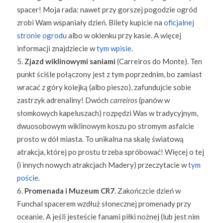
spacer! Moja rada: nawet przy gorszej pogodzie ogród
zrobi Wam wspaniały dzień. Bilety kupicie na
oficjalnej
stronie ogrodu
albo w okienku przy kasie. A więcej
informacji znajdziecie w
tym wpisie
.
Zjazd wiklinowymi saniami
(Carreiros do Monte). Ten
punkt ściśle połączony jest z tym poprzednim, bo zamiast
wracać z góry kolejką (albo pieszo), zafundujcie sobie
zastrzyk adrenaliny! Dwóch
carreiros
(panów w
słomkowych kapeluszach) rozpędzi Was w tradycyjnym,
dwuosobowym wiklinowym koszu po stromym asfalcie
prosto w dół miasta. To unikalna na skalę światową
atrakcja, której po prostu trzeba spróbować! Więcej o tej
(i innych nowych atrakcjach Madery) przeczytacie w
tym
poście
.
Promenada i Muzeum CR7
. Zakończcie dzień w
Funchal spacerem wzdłuż słonecznej promenady przy
oceanie. A jeśli jesteście fanami piłki nożnej (lub jest nim