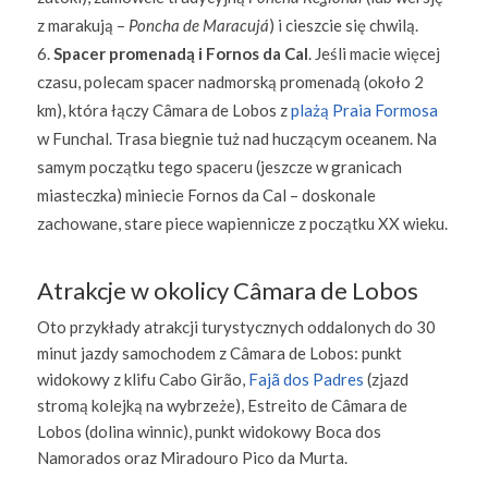
z marakują –
Poncha de Maracujá
) i cieszcie się chwilą.
Spacer promenadą i Fornos da Cal
. Jeśli macie więcej
czasu, polecam spacer nadmorską promenadą (około 2
km), która łączy Câmara de Lobos z
plażą Praia Formosa
w Funchal. Trasa biegnie tuż nad huczącym oceanem. Na
samym początku tego spaceru (jeszcze w granicach
miasteczka) miniecie Fornos da Cal – doskonale
zachowane, stare piece wapiennicze z początku XX wieku.
Atrakcje w okolicy Câmara de Lobos
Oto przykłady atrakcji turystycznych oddalonych do 30
minut jazdy samochodem z Câmara de Lobos: punkt
widokowy z klifu Cabo Girão,
Fajã dos Padres
(zjazd
stromą kolejką na wybrzeże), Estreito de Câmara de
Lobos (dolina winnic), punkt widokowy Boca dos
Namorados oraz Miradouro Pico da Murta.