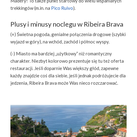
Madery! To także punkt startowy do wielu wspaniałych
trekkingów (m.in. na
Pico Ruivo
).
Plusy i minusy noclegu w Ribeira Brava
(+) Świetna pogoda, genialne połączenia drogowe (szybki
wyjazd w góry), na wchód, zachód i północ wyspy.
(-) Miasto ma bardziej „użytkowy” niż romantyczny
charakter. Niezbyt kolorowo prezentuje się tu też oferta
restauracji. Jeśli doparnie Was większy głód, zapewne
każdy znajdzie coś dla siebie, jeśli jednak podróżujecie dla
jedzenia, Ribeira Brava może Was nieco rozczarować.